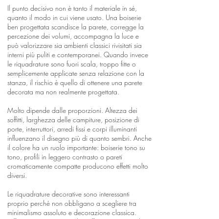
Il punto decisivo non è tanto il materiale in sé,
quanto il modo in cui viene usato. Una boiserie
ben progettata scandisce la parete, corregge la
percezione dei volumi, accompagna la luce e
può valorizzare sia ambienti classici rivisitati sia
interni più puliti e contemporanei. Quando invece
le riquadrature sono fuori scala, troppo fitte o
semplicemente applicate senza relazione con la
stanza, il rischio è quello di ottenere una parete
decorata ma non realmente progettata.
Molto dipende dalle proporzioni. Altezza dei
soffitti, larghezza delle campiture, posizione di
porte, interruttori, arredi fissi e corpi illuminanti
influenzano il disegno più di quanto sembri. Anche
il colore ha un ruolo importante: boiserie tono su
tono, profili in leggero contrasto o pareti
cromaticamente compatte producono effetti molto
diversi.
Le riquadrature decorative sono interessanti
proprio perché non obbligano a scegliere tra
minimalismo assoluto e decorazione classica.