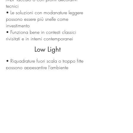
tecnici
• Le soluzioni con modanature leggere
possono essere più snelle come
investimento
• Funziona bene in contesti classici
rivisitati e in interni contemporanei
Low Light
• Riquadrature fuori scala o troppo fitte
possono appesantire l’ambiente
• Il disegno va coordinato con porte,
arredi, interruttori e corpi illuminanti
• Una boiserie ben riuscita richiede
proporzioni corrette, non solo un bel
profilo