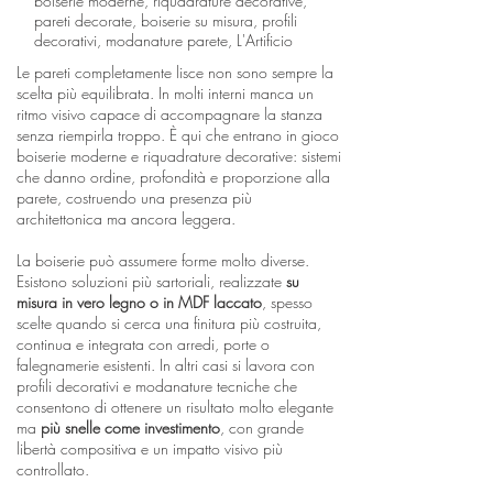
boiserie moderne, riquadrature decorative,
pareti decorate, boiserie su misura, profili
decorativi, modanature parete, L'Artificio
Le pareti completamente lisce non sono sempre la
scelta più equilibrata. In molti interni manca un
ritmo visivo capace di accompagnare la stanza
senza riempirla troppo. È qui che entrano in gioco
boiserie moderne e riquadrature decorative: sistemi
che danno ordine, profondità e proporzione alla
parete, costruendo una presenza più
architettonica ma ancora leggera.
La boiserie può assumere forme molto diverse.
Esistono soluzioni più sartoriali, realizzate
su
misura in vero legno o in MDF laccato
, spesso
scelte quando si cerca una finitura più costruita,
continua e integrata con arredi, porte o
falegnamerie esistenti. In altri casi si lavora con
profili decorativi e modanature tecniche che
consentono di ottenere un risultato molto elegante
ma
più snelle come investimento
, con grande
libertà compositiva e un impatto visivo più
controllato.