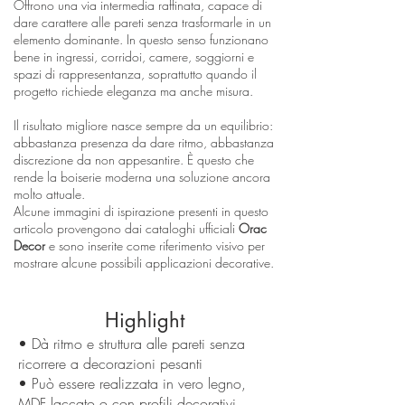
Offrono una via intermedia raffinata, capace di
dare carattere alle pareti senza trasformarle in un
elemento dominante. In questo senso funzionano
bene in ingressi, corridoi, camere, soggiorni e
spazi di rappresentanza, soprattutto quando il
progetto richiede eleganza ma anche misura.
Il risultato migliore nasce sempre da un equilibrio:
abbastanza presenza da dare ritmo, abbastanza
discrezione da non appesantire. È questo che
rende la boiserie moderna una soluzione ancora
molto attuale.
Alcune immagini di ispirazione presenti in questo
articolo provengono dai cataloghi ufficiali
Orac
Decor
e sono inserite come riferimento visivo per
mostrare alcune possibili applicazioni decorative.
Highlight
• Dà ritmo e struttura alle pareti senza
ricorrere a decorazioni pesanti
• Può essere realizzata in vero legno,
MDF laccato o con profili decorativi