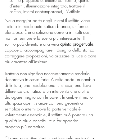
soffitto progettuale, finiture per soffitto, quinta
d'interni, illuminazione integrata, trattare il
soffitto, interni contemporanei, L'Artificio
Nella maggior parte degli interni il soffitto viene
trattato in modo automatico: bianco, uniforme,
silenzioso. È una soluzione corretta in molti casi,
ma non sempre è la scelta più interessante. Il
soffitto può diventare una vera
quinta progettuale
,
capace di accompagnare il disegno della stanza,
correggere proporzioni, valorizzare la luce o dare
più carattere all’insieme.
Trattarlo non significa necessariamente renderlo
decorativo in senso forte. A volte basta un cambio
di finitura, una modulazione luminosa, una lieve
differenza cromatica o un intervento che aiuti a
dialogare meglio con le pareti. In ambienti molto
alti, spazi aperti, stanze con una geometria
semplice o interni dove la parte verticale è
volutamente essenziale, il soffitto può portare una
qualità in più e contribuire a far apparire il
progetto più compiuto.
Ci sono però situazioni in cui lasciarlo neutro è la