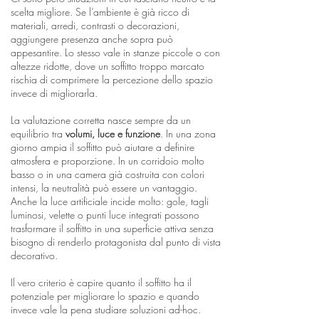
scelta migliore. Se l’ambiente è già ricco di
materiali, arredi, contrasti o decorazioni,
aggiungere presenza anche sopra può
appesantire. Lo stesso vale in stanze piccole o con
altezze ridotte, dove un soffitto troppo marcato
rischia di comprimere la percezione dello spazio
invece di migliorarla.
La valutazione corretta nasce sempre da un
equilibrio tra
volumi, luce e funzione
. In una zona
giorno ampia il soffitto può aiutare a definire
atmosfera e proporzione. In un corridoio molto
basso o in una camera già costruita con colori
intensi, la neutralità può essere un vantaggio.
Anche la luce artificiale incide molto: gole, tagli
luminosi, velette o punti luce integrati possono
trasformare il soffitto in una superficie attiva senza
bisogno di renderlo protagonista dal punto di vista
decorativo.
Il vero criterio è capire quanto il soffitto ha il
potenziale per migliorare lo spazio e quando
invece vale la pena studiare soluzioni ad-hoc.