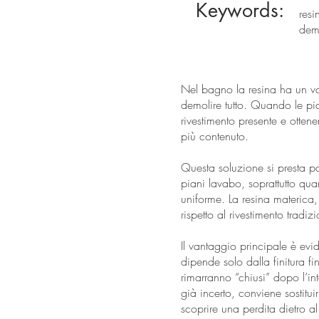
Keywords:
resi
demo
Nel bagno la resina ha un va
demolire tutto. Quando le pias
rivestimento presente e otte
più contenuto.
Questa soluzione si presta p
piani lavabo, soprattutto qua
uniforme. La resina materica,
rispetto al rivestimento tradiz
Il vantaggio principale è ev
dipende solo dalla finitura fi
rimarranno “chiusi” dopo l’int
già incerto, conviene sostitu
scoprire una perdita dietro a