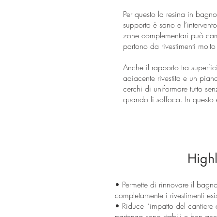
Per questo la resina in bagn
supporto è sano e l’intervento
zone complementari può cambi
partono da rivestimenti molto
Anche il rapporto tra superfi
adiacente rivestita e un pia
cerchi di uniformare tutto 
quando li soffoca. In questo e
Highl
• Permette di rinnovare il bagn
completamente i rivestimenti esis
• Riduce l’impatto del cantiere 
partenza sono stabili e ben anc