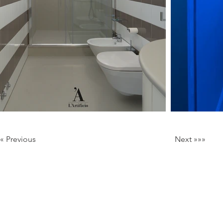
««« Previous
Next »»»
Milan Italy
Email:
info@lartigianato.net
/
commerciale@lartigianato.