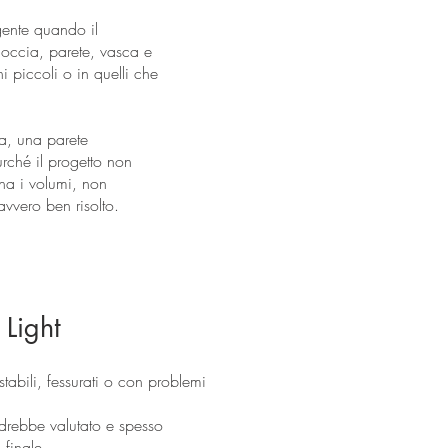
gente quando il
 doccia, parete, vasca e
 piccoli o in quelli che
na, una parete
rché il progetto non
na i volumi, non
avvero ben risolto.
 Light
tabili, fessurati o con problemi
drebbe valutato e spesso
 finale