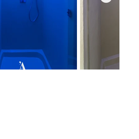
net
/
amministrazione@lartigianato.net