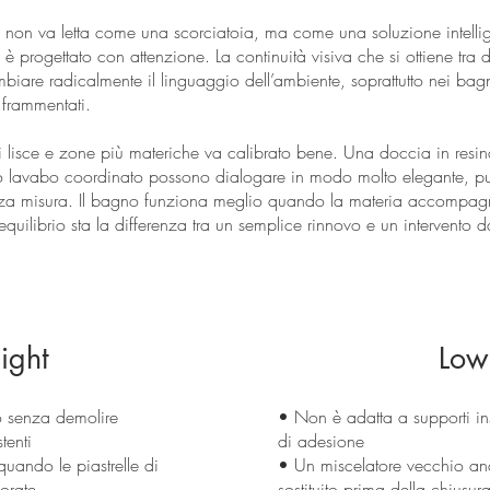
o non va letta come una scorciatoia, ma come una soluzione intelli
 è progettato con attenzione. La continuità visiva che si ottiene tra
are radicalmente il linguaggio dell’ambiente, soprattutto nei bagni
 frammentati.
ci lisce e zone più materiche va calibrato bene. Una doccia in resi
no lavabo coordinato possono dialogare in modo molto elegante, pu
senza misura. Il bagno funziona meglio quando la materia accompag
quilibrio sta la differenza tra un semplice rinnovo e un intervento d
ight
Low
o senza demolire
• Non è adatta a supporti ins
tenti
di adesione
quando le piastrelle di
• Un miscelatore vecchio an
orate
sostituito prima della chiusura