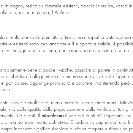
na in bagno, resina su piastrelle esistenti, doccia in resina, vasca 
lizione, resina materica, L'Artificio
lore molto concreto: permette di trasformare superfici datate senz
trelle esistenti sono ben ancorate e il supporto è stabile, è possibile
nere un’immagine più continua, contemporanea e materica, con un im
articolarmente bene a docce, vasche, porzioni di parete in continu
ndo l’obiettivo è alleggerire la frammentazione visiva delle fughe e
 in particolare, aggiunge profondità e carattere, mantenendo però un
ionale.
idente: meno demolizione, meno macerie, meno tempi morti. Tuttavia,
nale, ma dalla qualità della preparazione e dalla verifica di tutti gli
ervento. Tra questi, il
miscelatore
è uno dei punti più importanti. Se
irlo prima del rivestimento definitivo. Chiudere un bagno con una fi
l corpo incassato significa rischiare di dover rompere e rifare una pa