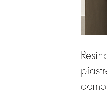
Resina
piastr
demol