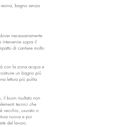
in resina, bagno senza
a dover necessariamente
 intervenire sopra il
patto di cantiere molto
ità con la zona acqua e
 costruire un bagno più
a lettura più pulita
 il buon risultato non
 elementi tecnici che
 è vecchio, usurato o
nitura nuova e poi
rte del lavoro.