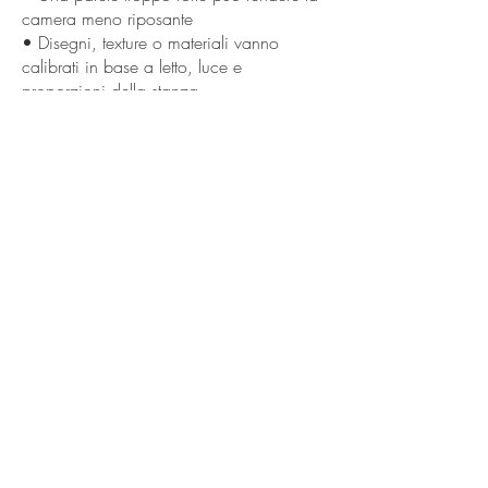
camera meno riposante
• Disegni, texture o materiali vanno
calibrati in base a letto, luce e
proporzioni della stanza
• L’effetto migliore nasce dall’equilibrio,
non dall’accumulo di elementi
««« Previous
Next »»»