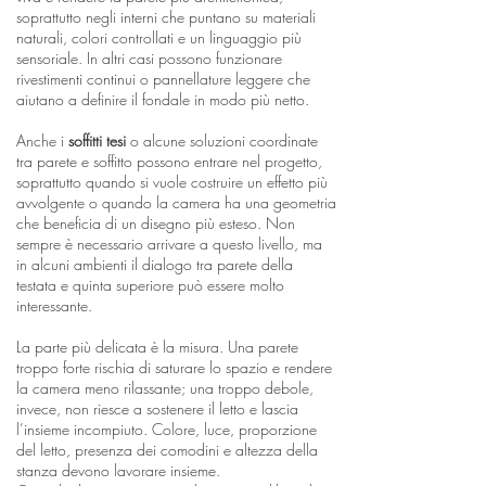
soprattutto negli interni che puntano su materiali
naturali, colori controllati e un linguaggio più
sensoriale. In altri casi possono funzionare
rivestimenti continui o pannellature leggere che
aiutano a definire il fondale in modo più netto.
Anche i
soffitti tesi
o alcune soluzioni coordinate
tra parete e soffitto possono entrare nel progetto,
soprattutto quando si vuole costruire un effetto più
avvolgente o quando la camera ha una geometria
che beneficia di un disegno più esteso. Non
sempre è necessario arrivare a questo livello, ma
in alcuni ambienti il dialogo tra parete della
testata e quinta superiore può essere molto
interessante.
La parte più delicata è la misura. Una parete
troppo forte rischia di saturare lo spazio e rendere
la camera meno rilassante; una troppo debole,
invece, non riesce a sostenere il letto e lascia
l’insieme incompiuto. Colore, luce, proporzione
del letto, presenza dei comodini e altezza della
stanza devono lavorare insieme.