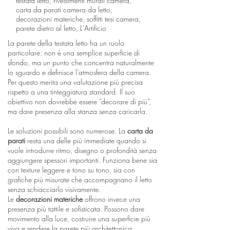
testata letto, rivestimenti murali camera,
carta da parati camera da letto,
decorazioni materiche, soffitti tesi camera,
parete dietro al letto, L'Artificio
La parete della testata letto ha un ruolo
particolare: non è una semplice superficie di
sfondo, ma un punto che concentra naturalmente
lo sguardo e definisce l’atmosfera della camera.
Per questo merita una valutazione più precisa
rispetto a una tinteggiatura standard. Il suo
obiettivo non dovrebbe essere “decorare di più”,
ma dare presenza alla stanza senza caricarla.
Le soluzioni possibili sono numerose. La
carta da
parati
resta una delle più immediate quando si
vuole introdurre ritmo, disegno o profondità senza
aggiungere spessori importanti. Funziona bene sia
con texture leggere e tono su tono, sia con
grafiche più misurate che accompagnano il letto
senza schiacciarlo visivamente.
Le
decorazioni materiche
offrono invece una
presenza più tattile e sofisticata. Possono dare
movimento alla luce, costruire una superficie più
viva e rendere la parete più architettonica,