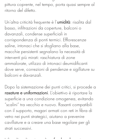
pittura coprente, nel tempo, porta quasi sempre al
ritorno del difetto.
Un’altra criticità frequente è l’
umidità
: risalita dal
basso, infiltrazioni da coperture, balconi o
davanzali, condense superficiali in
corrispondenza di ponti termici. Efflorescenze
saline, intonaci che si sfogliano alla base,
macchie persistenti segnalano la necessità di
interventi più mirati: raschiatura di zone
ammalorate, utilizzo di intonaci deumidificanti
dove serve, correzioni di pendenze e sigillature su
balconi e davanzali.
Dopo la sistemazione dei punti critici, si procede a
rasature e uniformazioni
. L’obiettivo è riportare la
superficie a una condizione omogenea, evitando
“scalini” tra vecchio e nuovo. Rasanti compatibili
con il supporto, magari armati con reti in fibra di
vetro nei punti strategici, aiutano a prevenire
cavillature e a creare una base regolare per gli
strati successivi.