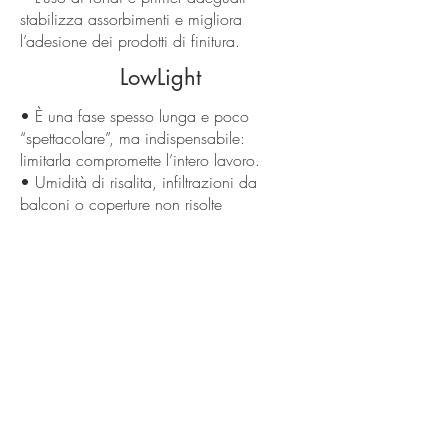
stabilizza assorbimenti e migliora
l’adesione dei prodotti di finitura.
LowLight
• È una fase spesso lunga e poco
“spettacolare”, ma indispensabile:
limitarla compromette l’intero lavoro.
• Umidità di risalita, infiltrazioni da
balconi o coperture non risolte
riporteranno in superficie i problemi nel
tempo.
• Interventi parziali e non coerenti (pezze
isolate) possono creare disuniformità
visive e di comportamento.