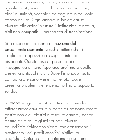
che suonano a vuoto, crepe, fessurazioni passanti,
rigonfiamenti, zone con efflorescenze bianche,
aloni d’umidità, vecchie tinte sfogliate o pellicole
troppo chiuse. Ogni anomalia indica cause
diverse: dilatazioni strutturali, infiltrazioni d’acqua,
cicli non compatibili, mancanza di traspirazione.
Si procede quindi con la
rimozione del
debolmente aderente
: vecchie pitture che si
sfogliano, rappezzi mal eseguiti, intonaci
distaccati. Questa fase è spesso la più
impegnativa e meno “spettacolare”, ma è quella
che evita distacchi futuri. Dove l’intonaco risulta
compattato e sano viene mantenuto; dove
presenta problemi viene demolito fino al supporto
solido.
Le
crepe
vengono valutate e trattate in modo
differenziato: cavillature superficiali possono essere
gestite con cicli elastici e rasature armate, mentre
fessure strutturali o giunti tra parti diverse
dell’edificio richiedono sistemi che consentano il
movimento (reti, profili specifici, sigillature
elastiche). Chiudere tutto rigidamente con una