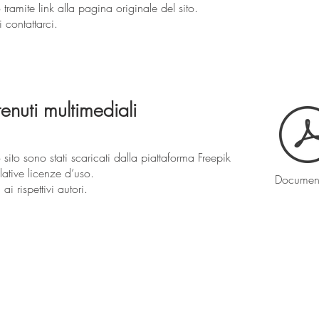
tramite link alla pagina originale del sito.
i contattarci.
enuti multimediali
 sito sono stati scaricati dalla piattaforma Freepik
lative licenze d’uso.
Document
ai rispettivi autori.
Milan Italy
Mail:
info@lartificio.net
/
commerciale@lartificio.net
/
a