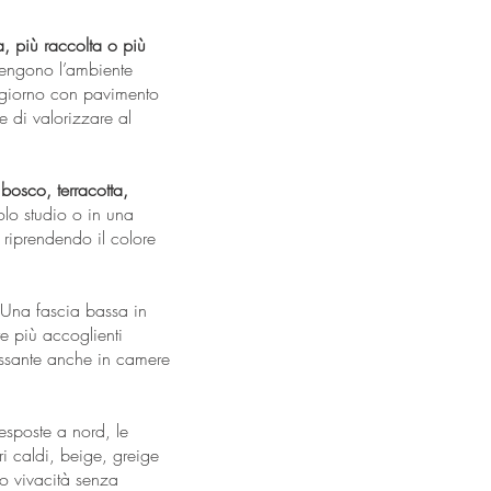
, più raccolta o più
tengono l’ambiente
oggiorno con pavimento
 di valorizzare al
 bosco, terracotta,
olo studio o in una
e riprendendo il colore
 Una fascia bassa in
e più accoglienti
eressante anche in camere
 esposte a nord, le
ri caldi, beige, greige
no vivacità senza