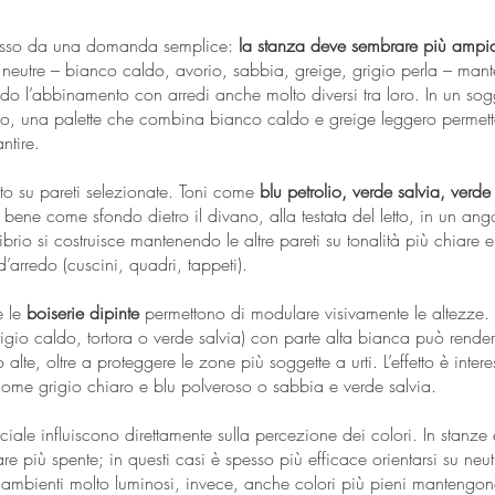
spesso da una domanda semplice:
la stanza deve sembrare più ampia
 neutre – bianco caldo, avorio, sabbia, greige, grigio perla – man
tando l’abbinamento con arredi anche molto diversi tra loro. In un s
io, una palette che combina bianco caldo e greige leggero permette
ntire.
sto su pareti selezionate. Toni come
blu petrolio, verde salvia, verde
ene come sfondo dietro il divano, alla testata del letto, in un ang
ilibrio si costruisce mantenendo le altre pareti su tonalità più chiare 
d’arredo (cuscini, quadri, tappeti).
e le
boiserie dipinte
permettono di modulare visivamente le altezze.
gio caldo, tortora o verde salvia) con parte alta bianca può render
 alte, oltre a proteggere le zone più soggette a urti. L’effetto è int
ome grigio chiaro e blu polveroso o sabbia e verde salvia.
iciale influiscono direttamente sulla percezione dei colori. In stanze
are più spente; in questi casi è spesso più efficace orientarsi su neut
In ambienti molto luminosi, invece, anche colori più pieni mantengo