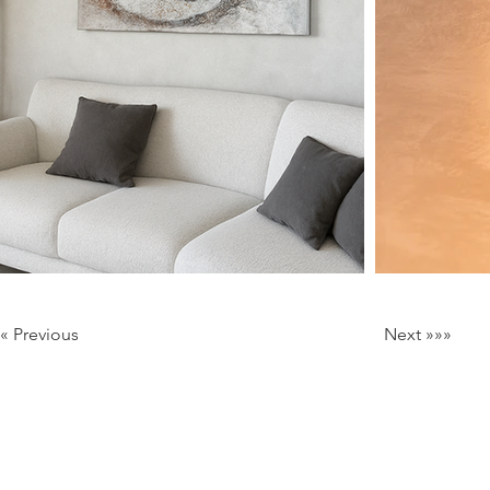
««« Previous
Next »»»
Milan Italy
Mail:
info@lartificio.net
/
commerciale@lartificio.net
/
a