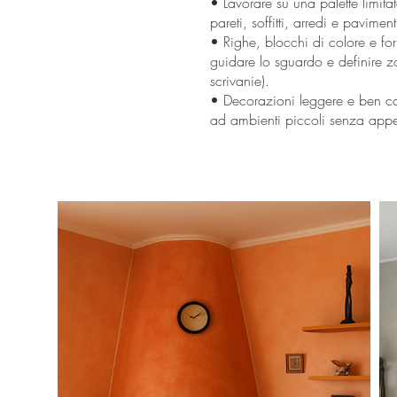
• Lavorare su una palette limita
pareti, soffitti, arredi e paviment
• Righe, blocchi di colore e f
guidare lo sguardo e definire zon
scrivanie).
• Decorazioni leggere e ben ca
ad ambienti piccoli senza appes