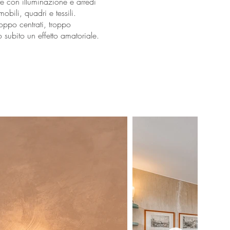
 con illuminazione e arredi
obili, quadri e tessili.
roppo centrati, troppo
o subito un effetto amatoriale.