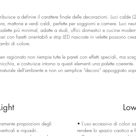
ntribuisce a definire il carattere finale delle decorazioni. Luci cal
tora, mattone e verdi caldi, perfette per soggiorni e camere. Luci 
palette più minimal, adatte a studi, uffici domestici e cucine mode
nari con faretti orientabili e strip LED nascoste in velette possono cr
cambi di colore.
n ragionato non riempie tutte le pareti con effetti speciali, ma sce
icchia, e costruisce intorno a questi elementi una palette coerente.
naturale dell’ambiente e non un semplice “decoro” appoggiato sop
ight
Low
vamente proporzioni degli
• L’uso eccessivo di colori s
erticali e riquadri.
rendere lo spazio caotico e 