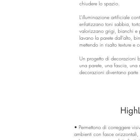
chiudere lo spazio.
L’illuminazione artificiale co
enfatizzano toni sabbia, tor
valorizzano grigi, bianchi e 
lavano la parete dall’alto, bi
mettendo in risalto texture e 
Un progetto di decorazioni be
una parete, una fascia, una n
decorazioni diventano parte 
HighL
• Permettono di correggere visi
ambienti con fasce orizzontali, v