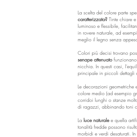
La scelta del colore parte 
caratterizzata?
Tinte chiare e
luminoso e flessibile, facili
in rovere naturale, ad esemp
meglio il legno senza appesa
Colori più decisi trovano po
senape attenuato
funzionano b
nicchia. In questi casi, l’equ
principale in piccoli dettagli 
Le decorazioni geometriche 
colore medio (ad esempio gri
corridoi lunghi o stanze molto
di ragazzi, abbinando toni c
La
luce naturale
e quella artif
tonalità fredde possono risult
morbidi e verdi desaturati. 