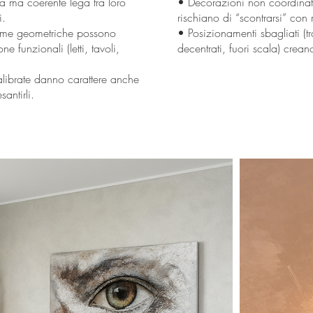
ta ma coerente lega tra loro
• Decorazioni non coordinate
i.
rischiano di “scontrarsi” con m
orme geometriche possono
• Posizionamenti sbagliati (t
e funzionali (letti, tavoli,
decentrati, fuori scala) crean
librate danno carattere anche
antirli.