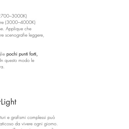
de (2700–3000K)
neutre (3000–4000K)
rne. Applique che
eare scenografie leggere,
glie
pochi punti forti,
 In questo modo le
ra.
Light
aturi e grafismi complessi può
faticoso da vivere ogni giorno.