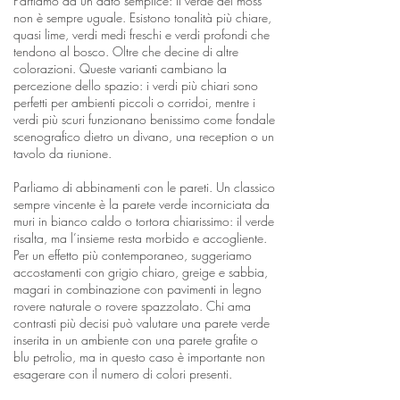
Partiamo da un dato semplice: il verde del moss
non è sempre uguale. Esistono tonalità più chiare,
quasi lime, verdi medi freschi e verdi profondi che
tendono al bosco. Oltre che decine di altre
colorazioni. Queste varianti cambiano la
percezione dello spazio: i verdi più chiari sono
perfetti per ambienti piccoli o corridoi, mentre i
verdi più scuri funzionano benissimo come fondale
scenografico dietro un divano, una reception o un
tavolo da riunione.
Parliamo di abbinamenti con le pareti. Un classico
sempre vincente è la parete verde incorniciata da
muri in bianco caldo o tortora chiarissimo: il verde
risalta, ma l’insieme resta morbido e accogliente.
Per un effetto più contemporaneo, suggeriamo
accostamenti con grigio chiaro, greige e sabbia,
magari in combinazione con pavimenti in legno
rovere naturale o rovere spazzolato. Chi ama
contrasti più decisi può valutare una parete verde
inserita in un ambiente con una parete grafite o
blu petrolio, ma in questo caso è importante non
esagerare con il numero di colori presenti.