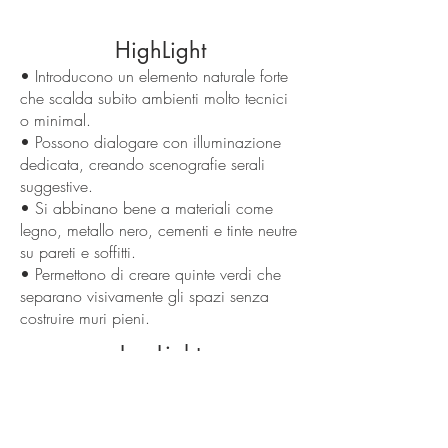
HighLight
• Introducono un elemento naturale forte
che scalda subito ambienti molto tecnici
o minimal.
• Possono dialogare con illuminazione
dedicata, creando scenografie serali
suggestive.
• Si abbinano bene a materiali come
legno, metallo nero, cementi e tinte neutre
su pareti e soffitti.
• Permettono di creare quinte verdi che
separano visivamente gli spazi senza
costruire muri pieni.
LowLight
• Un uso eccessivo di verde in ambienti
piccoli può risultare visivamente invasivo
e difficile da gestire.