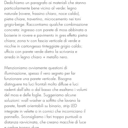
Dedichiamo un paragrafo ai materiali che stanno
particolarmente bene vicino al verde: legno
naturale (rovere, frassino chiaro, noce caldo),
pietre chiare, travertino, microcemento nei toni
grigio-beige. Raccontiamo qualche combinazione
concreta: ingresso con parete di moss abbinata a
boiserie in rovere e pavimento in gres effetto pietra
chiara; zona tv con fascia verticale di verde e
nicchie in cartongesso tinteggiate grigio caldo;
ufficio con parete verde dietro la scrivania e
arredo in legno chiaro + metallo nero.
Menzioniamo ovviamente questioni di
illuminazione, spesso il vero segreto per far
funzionare una parete verticale. Bisogna
distinguere tra luci frontali molto diffuse e luci
radenti dall’alto o dal basso che esaltano i volumi
del moss e delle foglie. Suggeriamo alcune
soluzioni: wall washer a soffitto che lavano la
parete, faretti orientabili su binario, strip LED
integrate in velette o in cornici che incorniciano il
pannello. Sconsigliamo i fari troppo puntuali a
distanza ravvicinata, che creano macchie di luce
e ombre troppo dure.