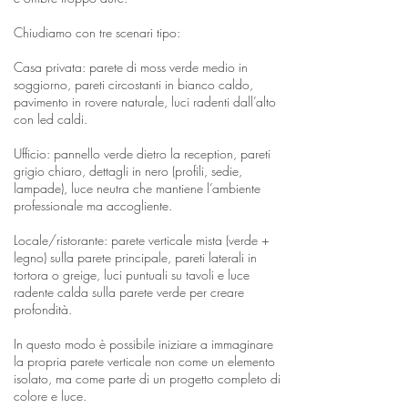
Chiudiamo con tre scenari tipo:
Casa privata: parete di moss verde medio in
soggiorno, pareti circostanti in bianco caldo,
pavimento in rovere naturale, luci radenti dall’alto
con led caldi.
Ufficio: pannello verde dietro la reception, pareti
grigio chiaro, dettagli in nero (profili, sedie,
lampade), luce neutra che mantiene l’ambiente
professionale ma accogliente.
Locale/ristorante: parete verticale mista (verde +
legno) sulla parete principale, pareti laterali in
tortora o greige, luci puntuali su tavoli e luce
radente calda sulla parete verde per creare
profondità.
In questo modo è possibile iniziare a immaginare
la propria parete verticale non come un elemento
isolato, ma come parte di un progetto completo di
colore e luce.