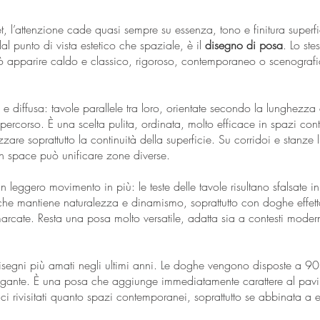
, l’attenzione cade quasi sempre su essenza, tono e finitura superf
dal punto di vista estetico che spaziale, è il
disegno di posa
. Lo ste
 può apparire caldo e classico, rigoroso, contemporaneo o scenogr
 e diffusa: tavole parallele tra loro, orientate secondo la lunghezza 
 percorso. È una scelta pulita, ordinata, molto efficace in spazi co
zzare soprattutto la continuità della superficie. Su corridoi e stanze
n space può unificare zone diverse.
 leggero movimento in più: le teste delle tavole risultano sfalsate 
 che mantiene naturalezza e dinamismo, soprattutto con doghe effett
arcate. Resta una posa molto versatile, adatta sia a contesti moder
segni più amati negli ultimi anni. Le doghe vengono disposte a 9
legante. È una posa che aggiunge immediatamente carattere al pav
sici rivisitati quanto spazi contemporanei, soprattutto se abbinata a e