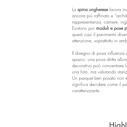
La
spina ungherese
lavora in
ancora più raffinato e “archit
rappresentanza, camere, ingr
Esistono poi
moduli e pose p
questi casi il pavimento dive
attenzione, soprattutto in ambi
Il disegno di posa influenza
spazio; una posa dritta allun
decorativo può concentrare l
una foto, ma valutando stanza
Un parquet ben posato non è 
significa decidere come il pa
caratterizzante.
HighL