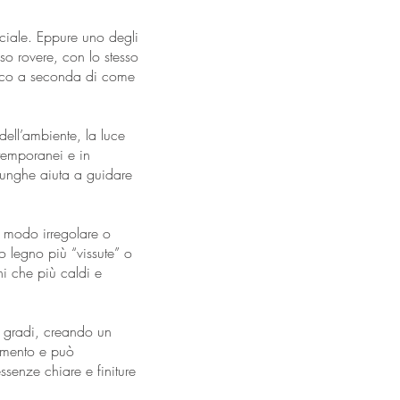
iciale. Eppure uno degli
sso rovere, con lo stesso
afico a seconda di come
dell’ambiente, la luce
ntemporanei e in
 lunghe aiuta a guidare
in modo irregolare o
o legno più “vissute” o
ni che più caldi e
0 gradi, creando un
imento e può
ssenze chiare e finiture