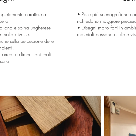
pletamente carattere a
• Pose più scenografiche co
elto.
richiedono maggiore precision
italiana e spina ungherese
• Disegni molto forti in ambie
 molto diverse.
materiali possono risultare vi
nche sulla percezione delle
bienti.
 arredi e dimensioni reali
scito.