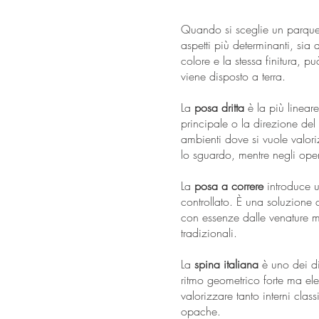
Quando si sceglie un parquet
aspetti più determinanti, sia 
colore e la stessa finitura,
viene disposto a terra.
La
posa dritta
è la più lineare
principale o la direzione del
ambienti dove si vuole valori
lo sguardo, mentre negli ope
La
posa a correre
introduce un
controllato. È una soluzione
con essenze dalle venature m
tradizionali.
La
spina italiana
è uno dei di
ritmo geometrico forte ma e
valorizzare tanto interni clas
opache.