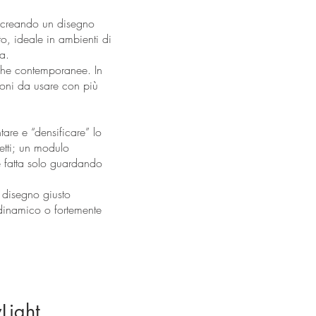
, creando un disegno
to, ideale in ambienti di
a.
iche contemporanee. In
zioni da usare con più
are e “densificare” lo
etti; un modulo
e fatta solo guardando
 disegno giusto
 dinamico o fortemente
Light