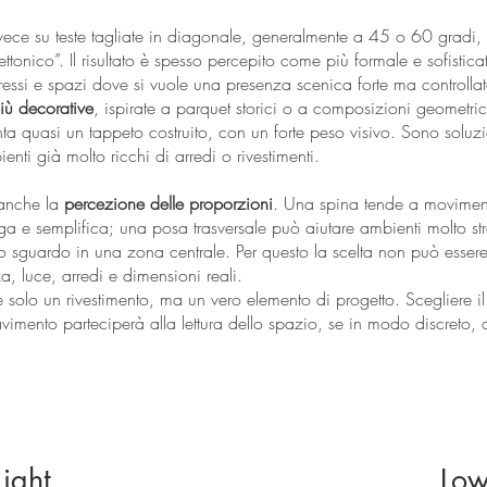
vece su teste tagliate in diagonale, generalmente a 45 o 60 gradi
ettonico”. Il risultato è spesso percepito come più formale e sofistica
essi e spazi dove si vuole una presenza scenica forte ma controllat
iù decorative
, ispirate a parquet storici o a composizioni geometr
nta quasi un tappeto costruito, con un forte peso visivo. Sono solu
enti già molto ricchi di arredi o rivestimenti.
 anche la
percezione delle proporzioni
. Una spina tende a moviment
ga e semplifica; una posa trasversale può aiutare ambienti molto str
o sguardo in una zona centrale. Per questo la scelta non può esser
, luce, arredi e dimensioni reali.
solo un rivestimento, ma un vero elemento di progetto. Scegliere il
vimento parteciperà alla lettura dello spazio, se in modo discreto,
ight
Low