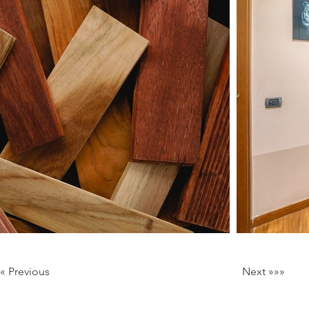
««« Previous
Next »»»