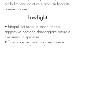
scolo limitano colature e aloni su facciate
altrimenti sane.
LowLight
• Idropulitrici usate in modo troppo
aggressivo possono danneggiare pitture e
rivestimenti a spessore.
• Trascurare per anni manutenzione e
pulizia porta a degradi che non si
risolvono più con semplici ritocchi.
• Colonizzazioni importanti di alghe e
muffe richiedono cicli specifici più
complessi rispetto a una semplice pittura.