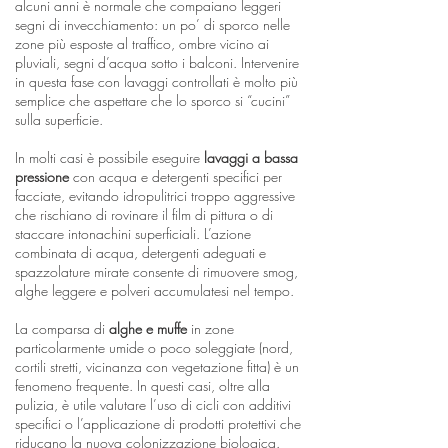
alcuni anni è normale che compaiano leggeri
segni di invecchiamento: un po’ di sporco nelle
zone più esposte al traffico, ombre vicino ai
pluviali, segni d’acqua sotto i balconi. Intervenire
in questa fase con lavaggi controllati è molto più
semplice che aspettare che lo sporco si “cucini”
sulla superficie.
In molti casi è possibile eseguire
lavaggi a bassa
pressione
con acqua e detergenti specifici per
facciate, evitando idropulitrici troppo aggressive
che rischiano di rovinare il film di pittura o di
staccare intonachini superficiali. L’azione
combinata di acqua, detergenti adeguati e
spazzolature mirate consente di rimuovere smog,
alghe leggere e polveri accumulatesi nel tempo.
La comparsa di
alghe e muffe
in zone
particolarmente umide o poco soleggiate (nord,
cortili stretti, vicinanza con vegetazione fitta) è un
fenomeno frequente. In questi casi, oltre alla
pulizia, è utile valutare l’uso di cicli con additivi
specifici o l’applicazione di prodotti protettivi che
riducano la nuova colonizzazione biologica.