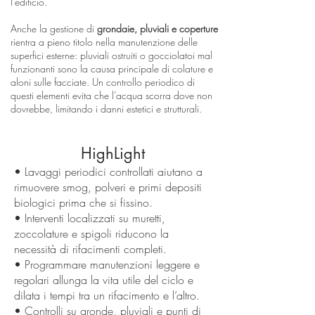
l’edificio.
Anche la gestione di
grondaie, pluviali e coperture
rientra a pieno titolo nella manutenzione delle
superfici esterne: pluviali ostruiti o gocciolatoi mal
funzionanti sono la causa principale di colature e
aloni sulle facciate. Un controllo periodico di
questi elementi evita che l’acqua scorra dove non
dovrebbe, limitando i danni estetici e strutturali.
HighLight
• Lavaggi periodici controllati aiutano a
rimuovere smog, polveri e primi depositi
biologici prima che si fissino.
• Interventi localizzati su muretti,
zoccolature e spigoli riducono la
necessità di rifacimenti completi.
• Programmare manutenzioni leggere e
regolari allunga la vita utile del ciclo e
dilata i tempi tra un rifacimento e l’altro.
• Controlli su gronde, pluviali e punti di