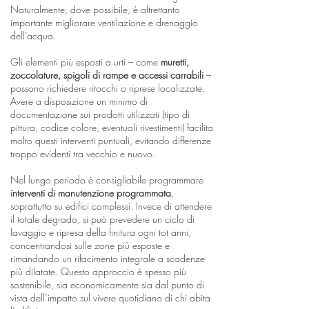
Naturalmente, dove possibile, è altrettanto
importante migliorare ventilazione e drenaggio
dell’acqua.
Gli elementi più esposti a urti – come
muretti,
zoccolature, spigoli di rampe e accessi carrabili
–
possono richiedere ritocchi o riprese localizzate.
Avere a disposizione un minimo di
documentazione sui prodotti utilizzati (tipo di
pittura, codice colore, eventuali rivestimenti) facilita
molto questi interventi puntuali, evitando differenze
troppo evidenti tra vecchio e nuovo.
Nel lungo periodo è consigliabile programmare
interventi di manutenzione programmata
,
soprattutto su edifici complessi. Invece di attendere
il totale degrado, si può prevedere un ciclo di
lavaggio e ripresa della finitura ogni tot anni,
concentrandosi sulle zone più esposte e
rimandando un rifacimento integrale a scadenze
più dilatate. Questo approccio è spesso più
sostenibile, sia economicamente sia dal punto di
vista dell’impatto sul vivere quotidiano di chi abita