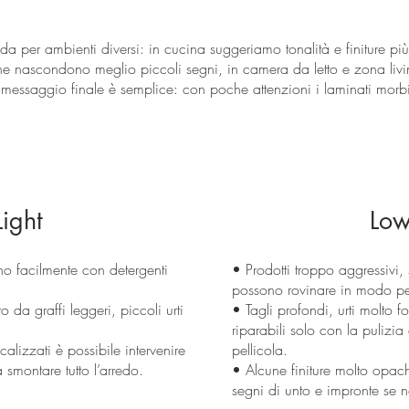
 per ambienti diversi: in cucina suggeriamo tonalità e finiture pi
che nascondono meglio piccoli segni, in camera da letto e zona livi
 Il messaggio finale è semplice: con poche attenzioni i laminati morb
ight
Low
cono facilmente con detergenti
• Prodotti troppo aggressivi,
possono rovinare in modo per
o da graffi leggeri, piccoli urti
• Tagli profondi, urti molto f
riparabili solo con la pulizia
lizzati è possibile intervenire
pellicola.
 smontare tutto l’arredo.
• Alcune finiture molto opa
segni di unto e impronte se n