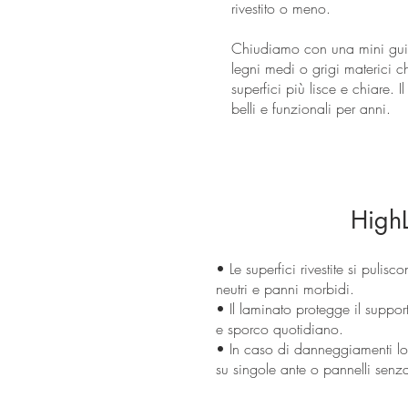
rivestito o meno.
Chiudiamo con una mini guida
legni medi o grigi materici 
superfici più lisce e chiare.
belli e funzionali per anni.
HighL
• Le superfici rivestite si pulis
neutri e panni morbidi.
• Il laminato protegge il support
e sporco quotidiano.
• In caso di danneggiamenti loca
su singole ante o pannelli senza