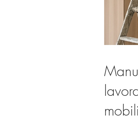
Manut
lavor
mobil