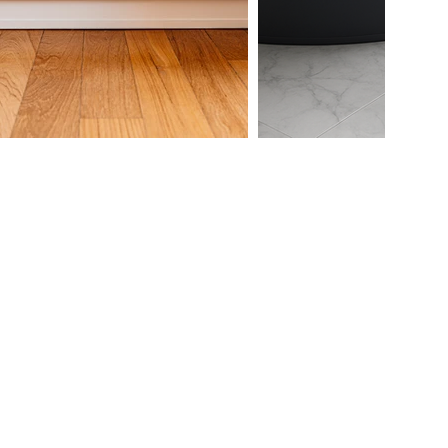
mministrazione@lartificio.net
nsultare: