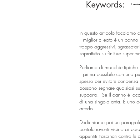
Keywords:
Lamina
In questo articolo facciamo c
il miglior alleato è un panno
troppo aggressivi, sgrassato
soprattutto su finiture super-mat
Parliamo di macchie tipiche in
il prima possibile con una p
spesso per evitare condensa 
possono segnare qualsiasi sup
supporto. Se il danno è local
di una singola anta. È uno d
arredo.
Dedichiamo poi un paragrafo 
pentole roventi vicino ai bordi
appuntiti trascinati contro l