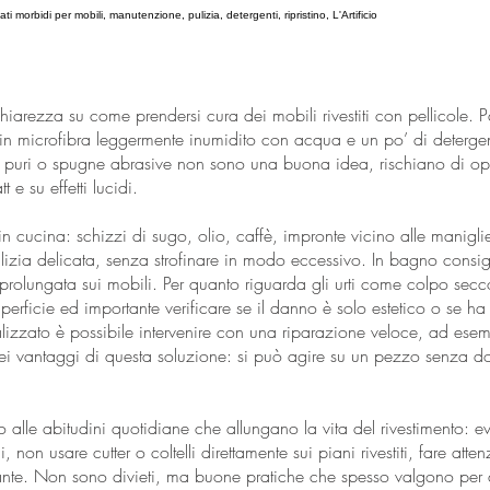
ti morbidi per mobili, manutenzione, pulizia, detergenti, ripristino, L'Artificio
hiarezza su come prendersi cura dei mobili rivestiti con pellicole. P
 in microfibra leggermente inumidito con acqua e un po’ di detergen
ri puri o spugne abrasive non sono una buona idea, rischiano di opa
t e su effetti lucidi.
 cucina: schizzi di sugo, olio, caffè, impronte vicino alle maniglie.
ulizia delicata, senza strofinare in modo eccessivo. In bagno consi
prolungata sui mobili. Per quanto riguarda gli urti come colpo secc
erficie ed importante verificare se il danno è solo estetico o se ha
izzato è possibile intervenire con una riparazione veloce, ad esemp
ei vantaggi di questa soluzione: si può agire su un pezzo senza dov
alle abitudini quotidiane che allungano la vita del rivestimento: e
, non usare cutter o coltelli direttamente sui piani rivestiti, fare att
e ante. Non sono divieti, ma buone pratiche che spesso valgono per 