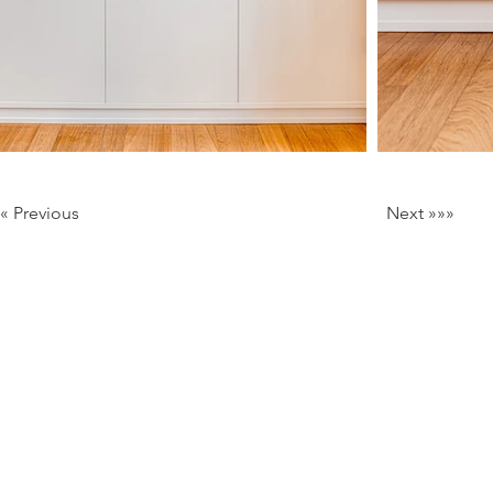
««« Previous
Next »»»
Milan Italy
Mail:
info@lartificio.net
/
commerciale@lartificio.net
/
a
Lavora con Noi
Riproduzione dei contenuti riservata, per info e crediti co
© 2026 by Lartificio