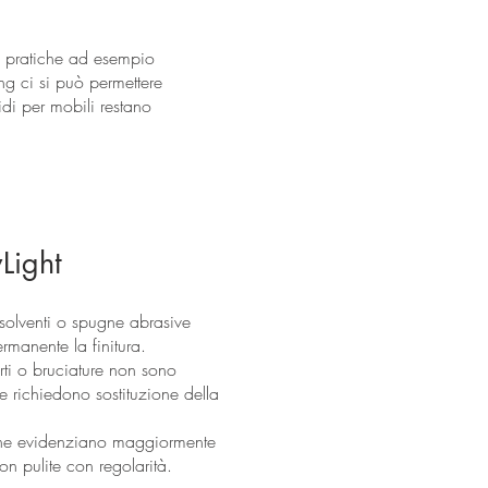
ù pratiche ad esempio
ng ci si può permettere
idi per mobili restano
Light
 solventi o spugne abrasive
manente la finitura.
orti o bruciature non sono
 e richiedono sostituzione della
che evidenziano maggiormente
on pulite con regolarità.