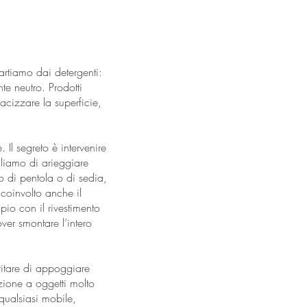
artiamo dai detergenti:
te neutro. Prodotti
cizzare la superficie,
 Il segreto è intervenire
gliamo di arieggiare
o di pentola o di sedia,
 coinvolto anche il
io con il rivestimento
er smontare l’intero
vitare di appoggiare
enzione a oggetti molto
qualsiasi mobile,