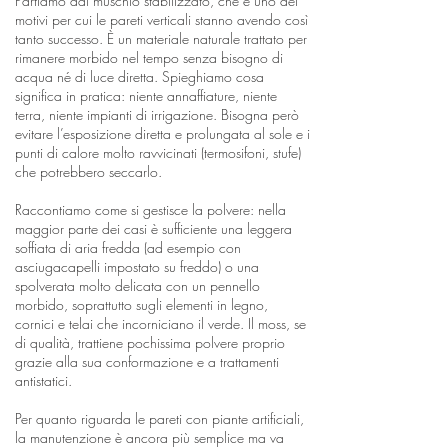
Partiamo dal muschio stabilizzato, che è uno dei
motivi per cui le pareti verticali stanno avendo così
tanto successo. È un materiale naturale trattato per
rimanere morbido nel tempo senza bisogno di
acqua né di luce diretta. Spieghiamo cosa
significa in pratica: niente annaffiature, niente
terra, niente impianti di irrigazione. Bisogna però
evitare l’esposizione diretta e prolungata al sole e i
punti di calore molto ravvicinati (termosifoni, stufe)
che potrebbero seccarlo.
Raccontiamo come si gestisce la polvere: nella
maggior parte dei casi è sufficiente una leggera
soffiata di aria fredda (ad esempio con
asciugacapelli impostato su freddo) o una
spolverata molto delicata con un pennello
morbido, soprattutto sugli elementi in legno,
cornici e telai che incorniciano il verde. Il moss, se
di qualità, trattiene pochissima polvere proprio
grazie alla sua conformazione e a trattamenti
antistatici.
Per quanto riguarda le pareti con piante artificiali,
la manutenzione è ancora più semplice ma va