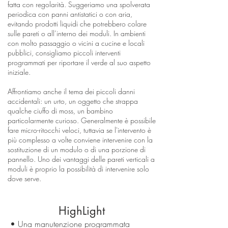
fatta con regolarità. Suggeriamo una spolverata
periodica con panni antistatici o con aria,
evitando prodotti liquidi che potrebbero colare
sulle pareti o all’interno dei moduli. In ambienti
con molto passaggio o vicini a cucine e locali
pubblici, consigliamo piccoli interventi
programmati per riportare il verde al suo aspetto
iniziale.
Affrontiamo anche il tema dei piccoli danni
accidentali: un urto, un oggetto che strappa
qualche ciuffo di moss, un bambino
particolarmente curioso. Generalmente è possibile
fare micro-ritocchi veloci, tuttavia se l'intervento è
più complesso a volte conviene intervenire con la
sostituzione di un modulo o di una porzione di
pannello. Uno dei vantaggi delle pareti verticali a
moduli è proprio la possibilità di intervenire solo
dove serve.
HighLight
• Una manutenzione programmata