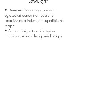
LowLight
• Detergenti troppo aggressivi o
sgrassatori concentrati possono
opacizzare e indurire la superficie nel
tempo.
• Se non si rispettano i tempi di
maturazione iniziale, i primi lavaggi
rischiano di segnare il film resinoso.
• Graffi profondi e urti localizzati
possono richiedere carteggiatura e
ripristini puntuali non sempre invisibili.