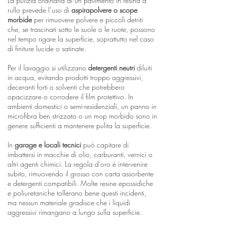
La pulizia ordinaria di un pavimento in resina a
rullo prevede l’uso di
aspirapolvere o scope
morbide
per rimuovere polvere e piccoli detriti
che, se trascinati sotto le suole o le ruote, possono
nel tempo rigare la superficie, soprattutto nel caso
di finiture lucide o satinate.
Per il lavaggio si utilizzano
detergenti neutri
diluiti
in acqua, evitando prodotti troppo aggressivi,
deceranti forti o solventi che potrebbero
opacizzare o corrodere il film protettivo. In
ambienti domestici o semi-residenziali, un panno in
microfibra ben strizzato o un mop morbido sono in
genere sufficienti a mantenere pulita la superficie.
In
garage e locali tecnici
può capitare di
imbattersi in macchie di olio, carburanti, vernici o
altri agenti chimici. La regola d’oro è intervenire
subito, rimuovendo il grosso con carta assorbente
e detergenti compatibili. Molte resine epossidiche
e poliuretaniche tollerano bene questi incidenti,
ma nessun materiale gradisce che i liquidi
aggressivi rimangano a lungo sulla superficie.