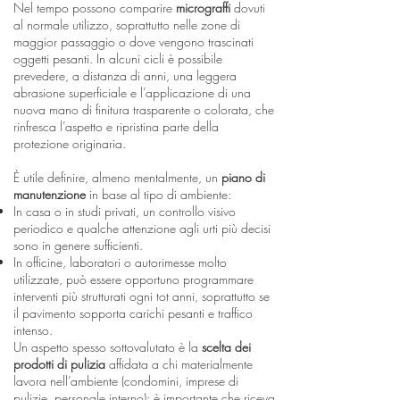
Nel tempo possono comparire
micrograffi
dovuti
al normale utilizzo, soprattutto nelle zone di
maggior passaggio o dove vengono trascinati
oggetti pesanti. In alcuni cicli è possibile
prevedere, a distanza di anni, una leggera
abrasione superficiale e l’applicazione di una
nuova mano di finitura trasparente o colorata, che
rinfresca l’aspetto e ripristina parte della
protezione originaria.
È utile definire, almeno mentalmente, un
piano di
manutenzione
in base al tipo di ambiente:
In casa o in studi privati, un controllo visivo
periodico e qualche attenzione agli urti più decisi
sono in genere sufficienti.
In officine, laboratori o autorimesse molto
utilizzate, può essere opportuno programmare
interventi più strutturati ogni tot anni, soprattutto se
il pavimento sopporta carichi pesanti e traffico
intenso.
Un aspetto spesso sottovalutato è la
scelta dei
prodotti di pulizia
affidata a chi materialmente
lavora nell’ambiente (condomini, imprese di
pulizie, personale interno): è importante che riceva