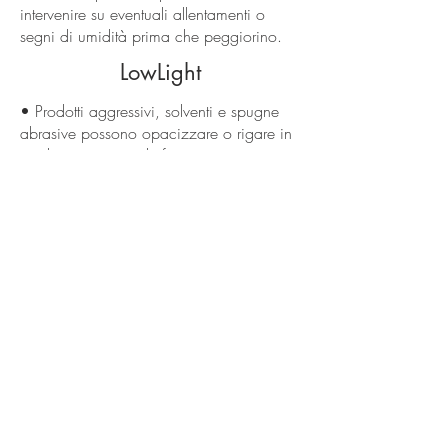
intervenire su eventuali allentamenti o
segni di umidità prima che peggiorino.
LowLight
• Prodotti aggressivi, solventi e spugne
abrasive possono opacizzare o rigare in
modo permanente le finiture.
• Trascurare la pulizia di rivestimenti
molto strutturati fa accumulare polvere in
rilievi e fughe, peggiorando l’estetica.