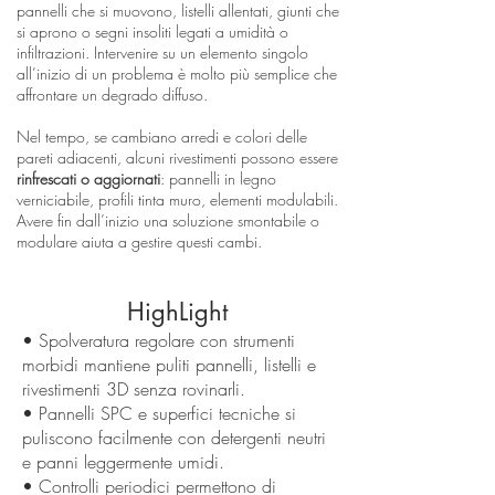
pannelli che si muovono, listelli allentati, giunti che
si aprono o segni insoliti legati a umidità o
infiltrazioni. Intervenire su un elemento singolo
all’inizio di un problema è molto più semplice che
affrontare un degrado diffuso.
Nel tempo, se cambiano arredi e colori delle
pareti adiacenti, alcuni rivestimenti possono essere
rinfrescati o aggiornati
: pannelli in legno
verniciabile, profili tinta muro, elementi modulabili.
Avere fin dall’inizio una soluzione smontabile o
modulare aiuta a gestire questi cambi.
HighLight
• Spolveratura regolare con strumenti
morbidi mantiene puliti pannelli, listelli e
rivestimenti 3D senza rovinarli.
• Pannelli SPC e superfici tecniche si
puliscono facilmente con detergenti neutri
e panni leggermente umidi.
• Controlli periodici permettono di