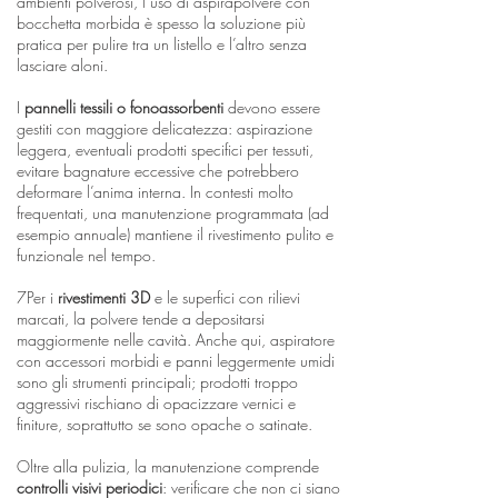
ambienti polverosi, l’uso di aspirapolvere con
bocchetta morbida è spesso la soluzione più
pratica per pulire tra un listello e l’altro senza
lasciare aloni.
I
pannelli tessili o fonoassorbenti
devono essere
gestiti con maggiore delicatezza: aspirazione
leggera, eventuali prodotti specifici per tessuti,
evitare bagnature eccessive che potrebbero
deformare l’anima interna. In contesti molto
frequentati, una manutenzione programmata (ad
esempio annuale) mantiene il rivestimento pulito e
funzionale nel tempo.
7Per i
rivestimenti 3D
e le superfici con rilievi
marcati, la polvere tende a depositarsi
maggiormente nelle cavità. Anche qui, aspiratore
con accessori morbidi e panni leggermente umidi
sono gli strumenti principali; prodotti troppo
aggressivi rischiano di opacizzare vernici e
finiture, soprattutto se sono opache o satinate.
Oltre alla pulizia, la manutenzione comprende
controlli visivi periodici
: verificare che non ci siano