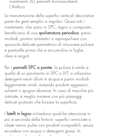
rivestimenti 3D, pannelli fonoassorbenti,
L'Artificio
La manutenzione delle superfici verticali decorative
parte da gesti semplici e regolari. Quasi tutti i
rivestimenti, che siano in SPC, legno o composito,
beneficiano di una
spolveratura periodica
: panni
morbidi, piumini antistatici o aspirapolvere con
spazzole delicate permettono di rimuovere polvere
e particelle prima che si accumulino in fughe,
rilievi e angoli.
Per i
pannelli SPC a parete
, la pulizia è simile a
quella di un pavimento in SPC o LVT: si utilizzano
detergenti neutri diluiti in acqua e panni morbidi
leggermente umidi, evitando prodotti aggressivi,
solventi o spugne abrasive. In caso di macchie più
ostinate, è meglio insistere con più passaggi
delicati piuttosto che forzare la superficie.
I
listelli in legno
richiedono qualche attenzione in
più a seconda della finitura: superfici verniciate o
oliate vanno pulite con prodotti compatibili, senza
eccedere con acqua o detergenti grassi. In