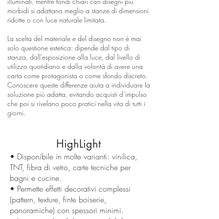
illuminati, mentre fondi chiari con disegni più
morbidi si adattano meglio a stanze di dimensioni
ridotte o con luce naturale limitata.
La scelta del materiale e del disegno non è mai
solo questione estetica: dipende dal tipo di
stanza, dall’esposizione alla luce, dal livello di
utilizzo quotidiano e dalla volontà di avere una
carta come protagonista o come sfondo discreto.
Conoscere queste differenze aiuta a individuare la
soluzione più adatta, evitando acquisti d’impulso
che poi si rivelano poco pratici nella vita di tutti i
giorni.
HighLight
• Disponibile in molte varianti: vinilica,
TNT, fibra di vetro, carte tecniche per
bagni e cucine.
• Permette effetti decorativi complessi
(pattern, texture, finte boiserie,
panoramiche) con spessori minimi.