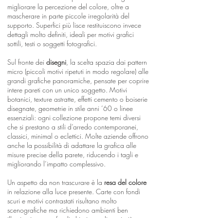
migliorare la percezione del colore, oltre a
mascherare in parte piccole irregolarità del
supporto. Superfici più lisce restituiscono invece
dettagli molto definiti, ideali per motivi grafici
sottili, testi o soggetti fotografici.
Sul fronte dei
disegni
, la scelta spazia dai pattern
micro (piccoli motivi ripetuti in modo regolare) alle
grandi grafiche panoramiche, pensate per coprire
intere pareti con un unico soggetto. Motivi
botanici, texture astratte, effetti cemento o boiserie
disegnate, geometrie in stile anni ’60 o linee
essenziali: ogni collezione propone temi diversi
che si prestano a stili d’arredo contemporanei,
classici, minimal o eclettici. Molte aziende offrono
anche la possibilità di adattare la grafica alle
misure precise della parete, riducendo i tagli e
migliorando l’impatto complessivo.
Un aspetto da non trascurare è la
resa del colore
in relazione alla luce presente. Carte con fondi
scuri e motivi contrastati risultano molto
scenografiche ma richiedono ambienti ben