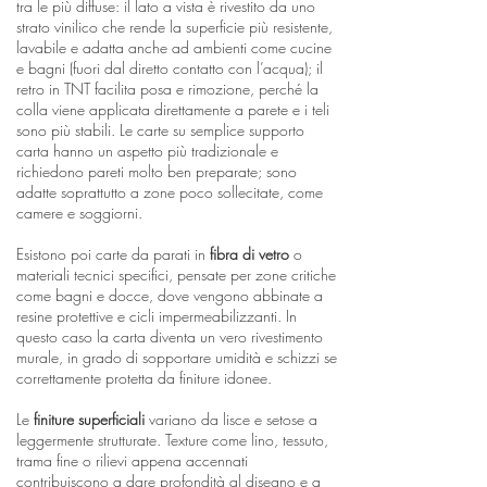
tra le più diffuse: il lato a vista è rivestito da uno
strato vinilico che rende la superficie più resistente,
lavabile e adatta anche ad ambienti come cucine
e bagni (fuori dal diretto contatto con l’acqua); il
retro in TNT facilita posa e rimozione, perché la
colla viene applicata direttamente a parete e i teli
sono più stabili. Le carte su semplice supporto
carta hanno un aspetto più tradizionale e
richiedono pareti molto ben preparate; sono
adatte soprattutto a zone poco sollecitate, come
camere e soggiorni.
Esistono poi carte da parati in
fibra di vetro
o
materiali tecnici specifici, pensate per zone critiche
come bagni e docce, dove vengono abbinate a
resine protettive e cicli impermeabilizzanti. In
questo caso la carta diventa un vero rivestimento
murale, in grado di sopportare umidità e schizzi se
correttamente protetta da finiture idonee.
Le
finiture superficiali
variano da lisce e setose a
leggermente strutturate. Texture come lino, tessuto,
trama fine o rilievi appena accennati
contribuiscono a dare profondità al disegno e a