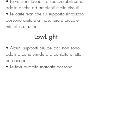
• Le versioni lavabili e spazzolabili sono
adatte anche ad ambienti molto vissuti.
• Le carte tecniche su supporto rinforzato
possono aiutare a mascherare piccole
microfessurazioni.
LowLight
• Alcuni supporti più delicati non sono
adatti a zone umide o a contatto diretto
con acqua.
• Le texture molto marcate possono
rendere più evidenti difetti del supporto se
non ben preparato.
• Pattern molto forti e caratterizzati
possono stancare nel medio periodo se
usati su troppe pareti.