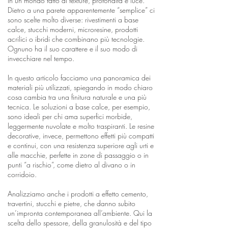
in un mondo fatto di texture, profondità e luce.
Dietro a una parete apparentemente “semplice” ci
sono scelte molto diverse: rivestimenti a base
calce, stucchi moderni, microresine, prodotti
acrilici o ibridi che combinano più tecnologie.
Ognuno ha il suo carattere e il suo modo di
invecchiare nel tempo.
In questo articolo facciamo una panoramica dei
materiali più utilizzati, spiegando in modo chiaro
cosa cambia tra una finitura naturale e una più
tecnica. Le soluzioni a base calce, per esempio,
sono ideali per chi ama superfici morbide,
leggermente nuvolate e molto traspiranti. Le resine
decorative, invece, permettono effetti più compatti
e continui, con una resistenza superiore agli urti e
alle macchie, perfette in zone di passaggio o in
punti “a rischio”, come dietro al divano o in
corridoio.
Analizziamo anche i prodotti a effetto cemento,
travertini, stucchi e pietre, che danno subito
un’impronta contemporanea all’ambiente. Qui la
scelta dello spessore, della granulosità e del tipo