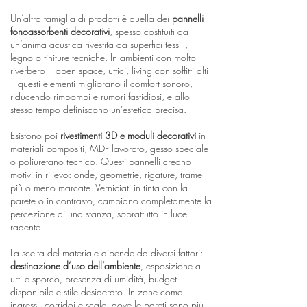
Un’altra famiglia di prodotti è quella dei
pannelli
fonoassorbenti decorativi
, spesso costituiti da
un’anima acustica rivestita da superfici tessili,
legno o finiture tecniche. In ambienti con molto
riverbero – open space, uffici, living con soffitti alti
– questi elementi migliorano il comfort sonoro,
riducendo rimbombi e rumori fastidiosi, e allo
stesso tempo definiscono un’estetica precisa.
Esistono poi
rivestimenti 3D e moduli decorativi
in
materiali compositi, MDF lavorato, gesso speciale
o poliuretano tecnico. Questi pannelli creano
motivi in rilievo: onde, geometrie, rigature, trame
più o meno marcate. Verniciati in tinta con la
parete o in contrasto, cambiano completamente la
percezione di una stanza, soprattutto in luce
radente.
La scelta del materiale dipende da diversi fattori:
destinazione d’uso dell’ambiente
, esposizione a
urti e sporco, presenza di umidità, budget
disponibile e stile desiderato. In zone come
ingressi, corridoi e scale, dove le pareti sono più