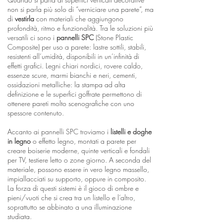
non si parla più solo di “verniciare una parete”, ma
di
vestirla
con materiali che aggiungono
profondità, ritmo e funzionalità. Tra le soluzioni più
versatili ci sono i
pannelli SPC
(Stone Plastic
Composite) per uso a parete: lastre sottili, stabili,
resistenti all’umidità, disponibili in un’infinità di
effetti grafici. Legni chiari nordici, rovere caldo,
essenze scure, marmi bianchi e neri, cementi,
ossidazioni metalliche: la stampa ad alta
definizione e le superfici goffrate permettono di
ottenere pareti molto scenografiche con uno
spessore contenuto.
Accanto ai pannelli SPC troviamo i
listelli e doghe
in legno
o effetto legno, montati a parete per
creare boiserie moderne, quinte verticali e fondali
per TV, testiere letto o zone giorno. A seconda del
materiale, possono essere in vero legno massello,
impiallacciati su supporto, oppure in composito.
La forza di questi sistemi è il gioco di ombre e
pieni/vuoti che si crea tra un listello e l’altro,
soprattutto se abbinato a una illuminazione
studiata.