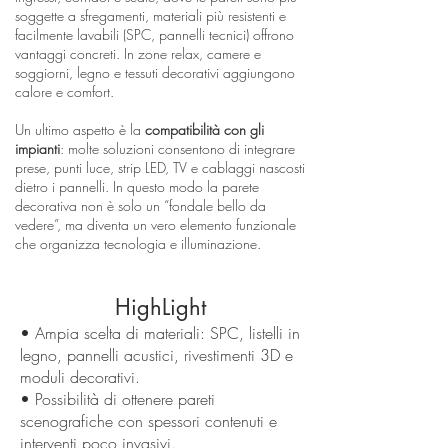
soggette a sfregamenti, materiali più resistenti e
facilmente lavabili (SPC, pannelli tecnici) offrono
vantaggi concreti. In zone relax, camere e
soggiorni, legno e tessuti decorativi aggiungono
calore e comfort.
Un ultimo aspetto è la
compatibilità con gli
impianti
: molte soluzioni consentono di integrare
prese, punti luce, strip LED, TV e cablaggi nascosti
dietro i pannelli. In questo modo la parete
decorativa non è solo un “fondale bello da
vedere”, ma diventa un vero elemento funzionale
che organizza tecnologia e illuminazione.
HighLight
• Ampia scelta di materiali: SPC, listelli in
legno, pannelli acustici, rivestimenti 3D e
moduli decorativi.
• Possibilità di ottenere pareti
scenografiche con spessori contenuti e
interventi poco invasivi.