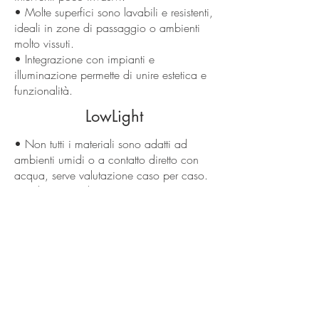
• Molte superfici sono lavabili e resistenti,
ideali in zone di passaggio o ambienti
molto vissuti.
• Integrazione con impianti e
illuminazione permette di unire estetica e
funzionalità.
LowLight
• Non tutti i materiali sono adatti ad
ambienti umidi o a contatto diretto con
acqua, serve valutazione caso per caso.
• Soluzioni molto caratterizzate
richiedono attenzione nel progetto per
non stancare nel medio periodo.
• Rivestimenti economici di bassa qualità
possono risultare poco realistici o
deteriorarsi in fretta.