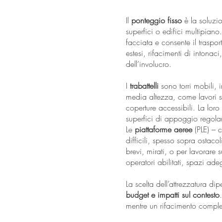
Il
ponteggio fisso
è la soluzio
superfici o edifici multipiano
facciata e consente il traspor
estesi, rifacimenti di intonac
dell’involucro.
I
trabattelli
sono torri mobili, 
media altezza, come lavori su
coperture accessibili. La lor
superfici di appoggio regolari
Le
piattaforme aeree
(PLE) – c
difficili, spesso sopra ostaco
brevi, mirati, o per lavorare s
operatori abilitati, spazi ade
La scelta dell’attrezzatura d
budget e impatti sul contesto
mentre un rifacimento comple