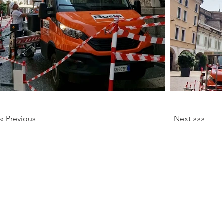
««« Previous
Next »»»
Milan Italy
Mail:
info@lartificio.net
/
commerciale@lartificio.net
/
a
Lavora con Noi