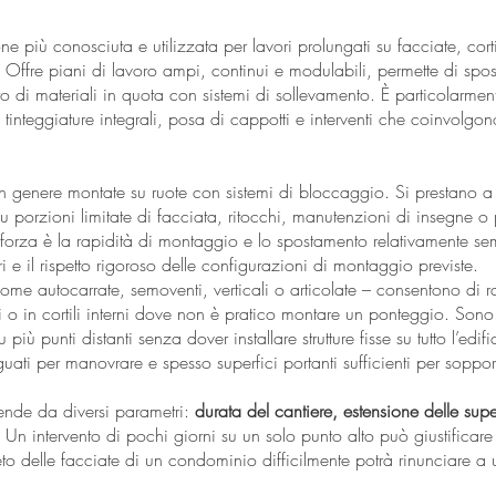
ne più conosciuta e utilizzata per lavori prolungati su facciate, cort
. Offre piani di lavoro ampi, continui e modulabili, permette di spost
to di materiali in quota con sistemi di sollevamento. È particolarment
i, tinteggiature integrali, posa di cappotti e interventi che coinvolg
in genere montate su ruote con sistemi di bloccaggio. Si prestano a i
 porzioni limitate di facciata, ritocchi, manutenzioni di insegne o p
o forza è la rapidità di montaggio e lo spostamento relativamente s
 e il rispetto rigoroso delle configurazioni di montaggio previste.
ome autocarrate, semoventi, verticali o articolate – consentono di 
li o in cortili interni dove non è pratico montare un ponteggio. Sono 
u più punti distanti senza dover installare strutture fisse su tutto l’ed
guati per manovrare e spesso superfici portanti sufficienti per soppor
ipende da diversi parametri:
durata del cantiere, estensione delle super
. Un intervento di pochi giorni su un solo punto alto può giustificar
to delle facciate di un condominio difficilmente potrà rinunciare a