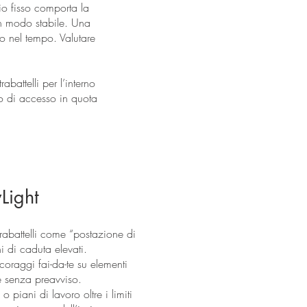
io fisso comporta la
 in modo stabile. Una
to nel tempo. Valutare
abattelli per l’interno
to di accesso in quota
Light
trabattelli come “postazione di
i di caduta elevati.
oraggi fai-da-te su elementi
e senza preavviso.
 piani di lavoro oltre i limiti