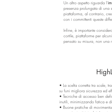
Un altro aspetto riguarda l’
im
presenza prolungata di una st
piattaforma, al contrario, cr
con i committenti queste diffe
Infine, è importante consider
cortile, piattaforme per alcu
pensato su misura, non una ri
HighL
• La scelta corretta tra scale, tr
su funi migliora sicurezza ed ef
• Tecniche di accesso ben defin
inutili, minimizzando fatica e di
• Buone pratiche di movimentazi