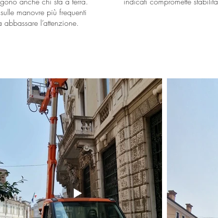
eggono anche chi sta a terra.
indicati compromette stabilità
ulle manovre più frequenti
 abbassare l’attenzione.