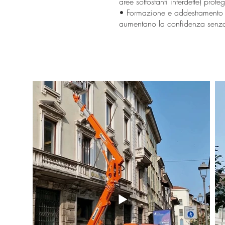
aree sottostanti interdette) prot
• Formazione e addestramento s
aumentano la confidenza senza