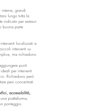
i interne, grandi
arsi lungo tutta la
e indicato per restauri
ono buona parte
nterventi localizzati a
iccoli interventi su
emplice, ma richiedono
raggiungere punti
ideali per interventi
ificio. Richiedono però
tare pesi concentrati.
fici, accessibilità,
e una piattaforma,
 un ponteggio.