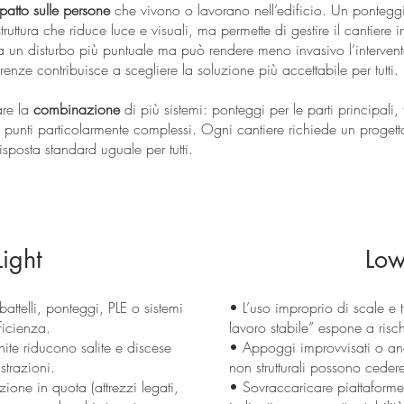
patto sulle persone
che vivono o lavorano nell’edificio. Un pontegg
ruttura che riduce luce e visuali, ma permette di gestire il cantiere
ea un disturbo più puntuale ma può rendere meno invasivo l’interven
renze contribuisce a scegliere la soluzione più accettabile per tutti.
are la
combinazione
di più sistemi: ponteggi per le parti principali, tr
ni punti particolarmente complessi. Ogni cantiere richiede un proget
sposta standard uguale per tutti.
ight
Low
abattelli, ponteggi, PLE o sistemi
• L’uso improprio di scale e 
ficienza.
lavoro stabile” espone a risch
ite riducono salite e discese
• Appoggi improvvisati o anc
strazioni.
non strutturali possono ceder
one in quota (attrezzi legati,
• Sovraccaricare piattaforme o