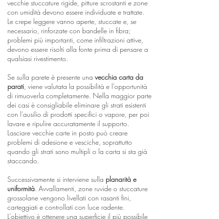
vecchie stuccature rigide, pitture scrostanti e zone
con umidità devono essere individuate e trattate.
Le crepe leggere vanno aperte, stuccate e, se
necessario, rinforzate con bandelle in fibra;
problemi più importanti, come infiltrazioni attive,
devono essere risolti alla fonte prima di pensare a
qualsiasi rivestimento.
Se sulla parete è presente una
vecchia carta da
parati
, viene valutata la possibilità e l’opportunità
di rimuoverla completamente. Nella maggior parte
dei casi è consigliabile eliminare gli strati esistenti
con l’ausilio di prodotti specifici o vapore, per poi
lavare e ripulire accuratamente il supporto.
Lasciare vecchie carte in posto può creare
problemi di adesione e vesciche, soprattutto
quando gli strati sono multipli o la carta si sta già
staccando.
Successivamente si interviene sulla
planarità e
uniformità
. Avvallamenti, zone ruvide o stuccature
grossolane vengono livellati con rasanti fini,
carteggiati e controllati con luce radente.
L’obiettivo è ottenere una superficie il più possibile