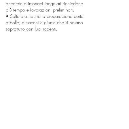
ancorate o intonaci irregolari richiedono
più tempo e lavorazioni preliminari.
• Saltare o ridurre la preparazione porta
a bolle, distacchi e giunte che si notano
soprattutto con luci radenti.
• Vecchie carte da parati non rimosse
correttamente possono compromettere la
nuova posa.
««« Previous
Next »»»