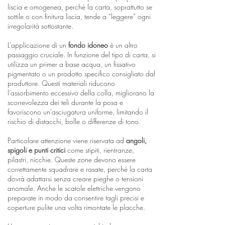
liscia e omogenea, perché la carta, soprattutto se
sottile o con finitura liscia, tende a “leggere” ogni
irregolarità sottostante.
L’applicazione di un
fondo idoneo
è un altro
passaggio cruciale. In funzione del tipo di carta, si
utilizza un primer a base acqua, un fissativo
pigmentato o un prodotto specifico consigliato dal
produttore. Questi materiali riducono
l’assorbimento eccessivo della colla, migliorano la
scorrevolezza dei teli durante la posa e
favoriscono un’asciugatura uniforme, limitando il
rischio di distacchi, bolle o differenze di tono.
Particolare attenzione viene riservata ad
angoli,
spigoli e punti critici
come stipiti, rientranze,
pilastri, nicchie. Queste zone devono essere
correttamente squadrare e rasate, perché la carta
dovrà adattarsi senza creare pieghe o tensioni
anomale. Anche le scatole elettriche vengono
preparate in modo da consentire tagli precisi e
coperture pulite una volta rimontate le placche.