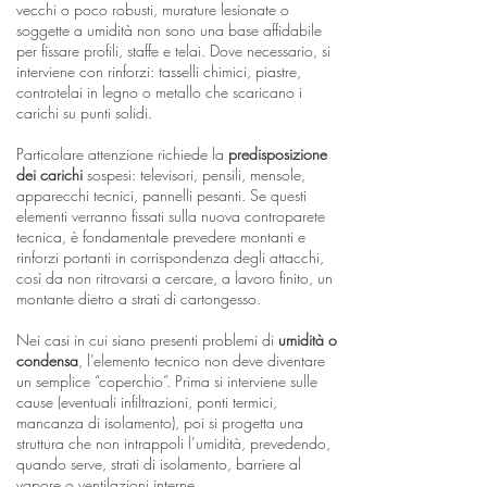
vecchi o poco robusti, murature lesionate o
soggette a umidità non sono una base affidabile
per fissare profili, staffe e telai. Dove necessario, si
interviene con rinforzi: tasselli chimici, piastre,
controtelai in legno o metallo che scaricano i
carichi su punti solidi.
Particolare attenzione richiede la
predisposizione
dei carichi
sospesi: televisori, pensili, mensole,
apparecchi tecnici, pannelli pesanti. Se questi
elementi verranno fissati sulla nuova controparete
tecnica, è fondamentale prevedere montanti e
rinforzi portanti in corrispondenza degli attacchi,
così da non ritrovarsi a cercare, a lavoro finito, un
montante dietro a strati di cartongesso.
Nei casi in cui siano presenti problemi di
umidità o
condensa
, l’elemento tecnico non deve diventare
un semplice “coperchio”. Prima si interviene sulle
cause (eventuali infiltrazioni, ponti termici,
mancanza di isolamento), poi si progetta una
struttura che non intrappoli l’umidità, prevedendo,
quando serve, strati di isolamento, barriere al
vapore o ventilazioni interne.