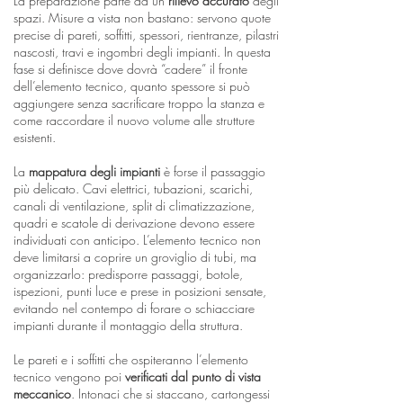
La preparazione parte da un
rilievo accurato
degli
spazi. Misure a vista non bastano: servono quote
precise di pareti, soffitti, spessori, rientranze, pilastri
nascosti, travi e ingombri degli impianti. In questa
fase si definisce dove dovrà “cadere” il fronte
dell’elemento tecnico, quanto spessore si può
aggiungere senza sacrificare troppo la stanza e
come raccordare il nuovo volume alle strutture
esistenti.
La
mappatura degli impianti
è forse il passaggio
più delicato. Cavi elettrici, tubazioni, scarichi,
canali di ventilazione, split di climatizzazione,
quadri e scatole di derivazione devono essere
individuati con anticipo. L’elemento tecnico non
deve limitarsi a coprire un groviglio di tubi, ma
organizzarlo: predisporre passaggi, botole,
ispezioni, punti luce e prese in posizioni sensate,
evitando nel contempo di forare o schiacciare
impianti durante il montaggio della struttura.
Le pareti e i soffitti che ospiteranno l’elemento
tecnico vengono poi
verificati dal punto di vista
meccanico
. Intonaci che si staccano, cartongessi