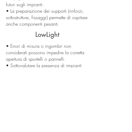
futuri sugli impianti.
• La preparazione dei supporti (rinforzi,
sottostrutture, fissaggi) permette di ospitare
anche componenti pesanti.
LowLight
• Errori di misura o ingombri non
considerati possono impedire la corretta
apertura di sportelli o pannelli.
• Sottovalutare la presenza di impianti
esistenti porta spesso a modifiche in
corso d’opera poco eleganti.
• Supporti deboli o non rinforzati
possono fessurarsi o deformarsi quando
gli elementi vengono caricati.