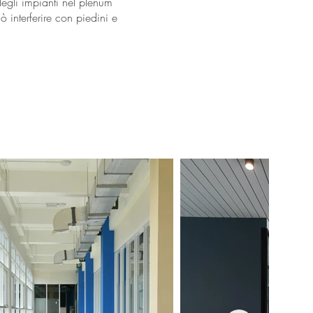
egli impianti nel plenum
ò interferire con piedini e