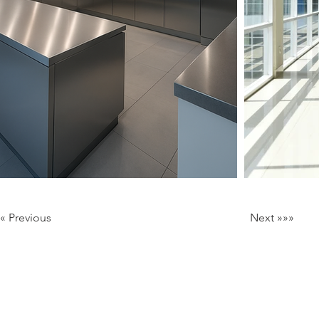
««« Previous
Next »»»
Milan Italy
Mail:
info@lartificio.net
/
commerciale@lartificio.net
/
a