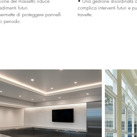
sione del massetto riduce
• Una gestione disordinata d
edimenti futuri.
complica interventi futuri e pu
 permette di proteggere pannelli
travette.
io periodo.