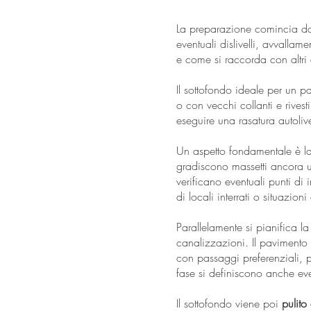
La preparazione comincia 
eventuali dislivelli, avvalla
e come si raccorda con altri a
Il sottofondo ideale per un 
o con vecchi collanti e rivest
eseguire una rasatura autolivel
Un aspetto fondamentale è l
gradiscono massetti ancora um
verificano eventuali punti di 
di locali interrati o situazion
Parallelamente si pianifica l
canalizzazioni. Il pavimento
con passaggi preferenziali, pun
fase si definiscono anche eve
Il sottofondo viene poi
pulito