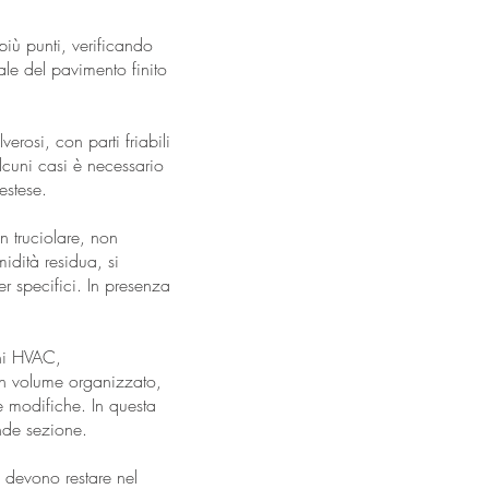
 più punti, verificando
ale del pavimento finito
verosi, con parti friabili
alcuni casi è necessario
estese.
n truciolare, non
idità residua, si
er specifici. In presenza
oni HVAC,
un volume organizzato,
re modifiche. In questa
ande sezione.
on devono restare nel