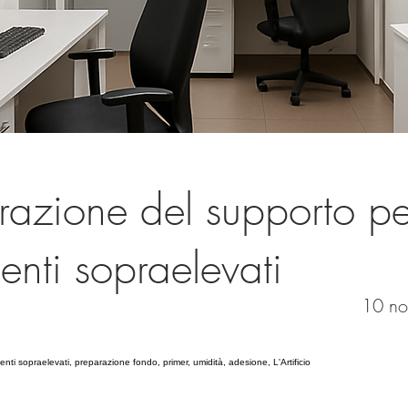
razione del supporto pe
enti sopraelevati
10 n
nti sopraelevati, preparazione fondo, primer, umidità, adesione, L'Artificio