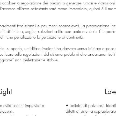
tacolare la regolazione dei piedini o generare rumori e vibrazioni 
, l’accesso all’area sottostante sarà meno immediato, quindi è il mom
avimenti tradizionali e pavimenti sopraelevati, la preparazione inc
fili di finitura, soglie, soluzioni a filo con porte e vetrate. È importa
ruschi che penalizzano la percezione di continuità.
te, supporto, umidità e impianti ha davvero senso iniziare a posare 
caricare sulle regolazioni del sistema problemi che andavano risolti 
eggiante” non perfettamente stabile.
ight
Low
 evita scalini imprevisti a
• Sottofondi polverosi, friabil
diacenti.
difetti al sistema sopraelevato