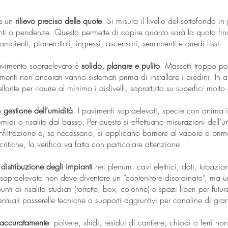
da un
rilievo preciso delle quote
. Si misura il livello del sottofondo in
menti o pendenze. Questo permette di capire quanto sarà la quota fin
mbienti, pianerottoli, ingressi, ascensori, serramenti e arredi fissi.
pavimento sopraelevato è
solido, planare e pulito
. Massetti troppo pol
imenti non ancorati vanno sistemati prima di installare i piedini. In 
lante per ridurre al minimo i dislivelli, soprattutto su superfici molto 
a
gestione dell’umidità
. I pavimenti sopraelevati, specie con anima i
idi o risalite dal basso. Per questo si effettuano misurazioni dell’um
infiltrazione e, se necessario, si applicano barriere al vapore o prim
i critiche, la verifica va fatta con particolare attenzione.
a
distribuzione degli impianti
nel plenum: cavi elettrici, dati, tubazi
 sopraelevato non deve diventare un “contenitore disordinato”, ma 
ti di risalita studiati (torrette, box, colonne) e spazi liberi per futu
ntuali passerelle tecniche o supporti aggiuntivi per canaline di gr
 accuratamente
: polvere, sfridi, residui di cantiere, chiodi o ferri n