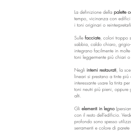
La definizione della
palette c
tempo, vicinanza con edifici s
i toni originari o reinterpreta
Sulle
facciate
, colori troppo 
sabbia, caldo chiaro, grigio-
integrano facilmente in molte 
toni leggermente più chiari o 
Negli
interni restaurati
, la sce
lineari si prestano a tinte p
interessante usare la tinta pe
toni neutri più pieni, oppur
alti.
Gli
elementi in legno
(persian
con il resto dell’edificio. Ve
profondo sono spesso utilizza
serramenti e colore di parete