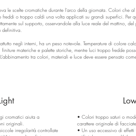
ova le scelte cromatiche durante l’arco della giornata. Colori che
o freddi o troppo caldi una volta applicati su grandi superfici. Per q
ettamente sul supporto, osservandole alla luce reale del mattino, de
 definitiva.
prattutto negli interni, ha un peso notevole. Temperature di colore
 finiture materiche e palette storiche, mentre luci troppo fredde poss
 L’abbinamento tra colori, materiali e luce deve essere pensato co
ight
Low
i cromatici aiuta a
• Colori troppo saturi o moder
oni originali.
carattere originale di facciate 
ccole irregolarità controllate
• Un uso eccessivo di effetti f