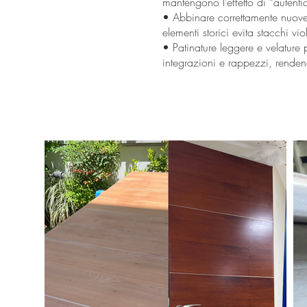
mantengono l’effetto di “autenti
• Abbinare correttamente nuove t
elementi storici evita stacchi viol
• Patinature leggere e velatur
integrazioni e rappezzi, rendend