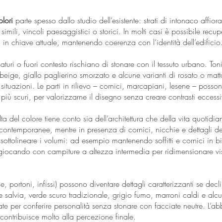
olori
parte spesso dallo studio dell’esistente: strati di intonaco affioran
imili, vincoli paesaggistici o storici. In molti casi è possibile recu
rli in chiave attuale, mantenendo coerenza con l’identità dell’edificio
saturi o fuori contesto rischiano di stonare con il tessuto urbano. T
beige, giallo paglierino smorzato e alcune varianti di rosato o matt
situazioni. Le parti in rilievo – cornici, marcapiani, lesene – posson
più scuri, per valorizzarne il disegno senza creare contrasti eccessi
lta del colore tiene conto sia dell’architettura che della vita quotidia
iù contemporanee, mentre in presenza di cornici, nicchie e dettagli d
r sottolineare i volumi: ad esempio mantenendo soffitti e cornici in 
e giocando con campiture a altezza intermedia per ridimensionare v
e, portoni, infissi) possono diventare dettagli caratterizzanti se decli
rde salvia, verde scuro tradizionale, grigio fumo, marroni caldi e alc
te per conferire personalità senza stonare con facciate neutre. L’ab
 contribuisce molto alla percezione finale.