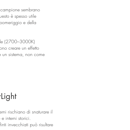
 al campione sembrano
uesto è spesso utile
l pomeriggio e della
 calde (2700–3000K)
ono creare un effetto
me un sistema, non come
Light
ni rischiano di snaturare il
e interni storici.
inti invecchiati può risultare