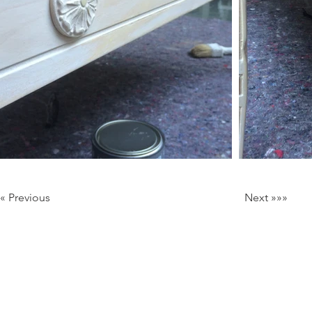
««« Previous
Next »»»
Milan Italy
Mail:
info@lartificio.net
/
commerciale@lartificio.net
/
a