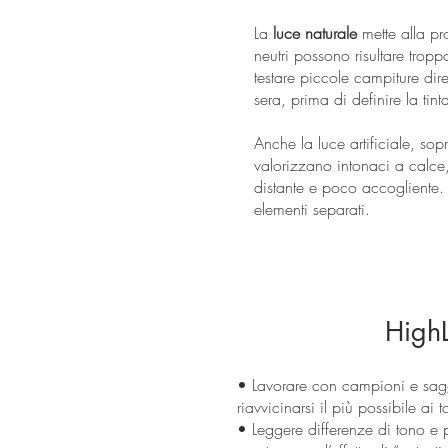
La
luce naturale
mette alla pr
neutri possono risultare tropp
testare piccole campiture dir
sera, prima di definire la tinta
Anche la luce artificiale, so
valorizzano intonaci a calce,
distante e poco accogliente.
elementi separati.
HighL
• Lavorare con campioni e sagg
riavvicinarsi il più possibile ai t
• Leggere differenze di tono e pi