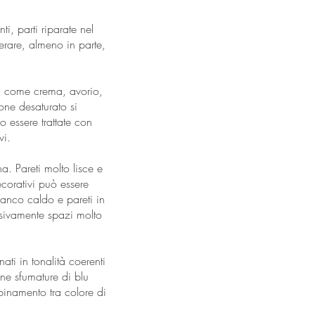
ti, parti riparate nel
perare, almeno in parte,
.
oni come crema, avorio,
one desaturato si
o essere trattate con
vi.
na. Pareti molto lisce e
ecorativi può essere
bianco caldo e pareti in
isivamente spazi molto
nati in tonalità coerenti
une sfumature di blu
binamento tra colore di