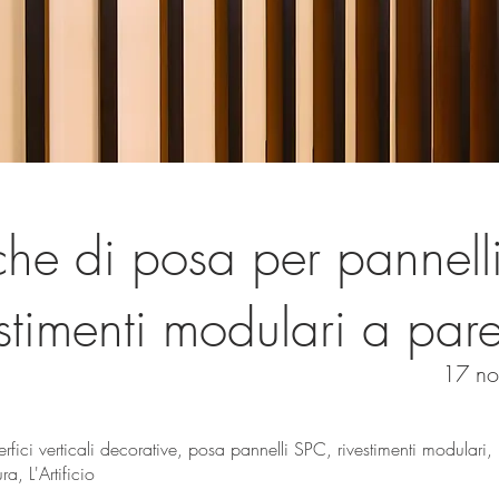
che di posa per pannell
estimenti modulari a pare
17 n
rfici verticali decorative, posa pannelli SPC, rivestimenti modulari, lis
ura, L'Artificio