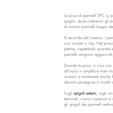
La posa di pannelli SPC su p
spigoli, dove cadranno gli eve
al minimo pannelli troppo str
A seconda del sistema, i pan
con incastri o clip. Nel prim
pettine, rispettando quantità 
pannelli vengono agganciati, 
Durante la posa, si cura con 
all’inizio si amplifica man ma
aiutano a mantenere anche il 
devono proseguire in modo 
Sugli
spigoli esterni
, sugli in
terminali, cornici superiori e
gli spigoli dei pannelli resti