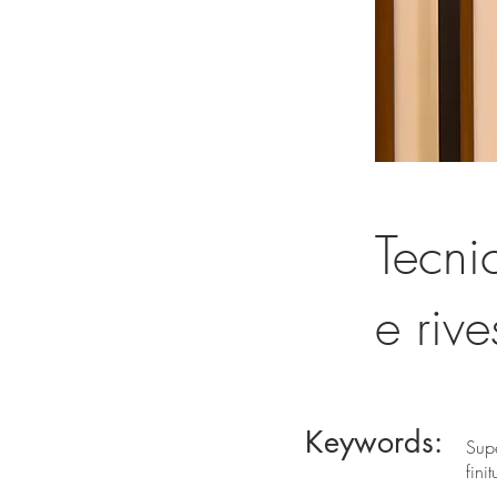
Tecni
e riv
Keywords:
Supe
finit