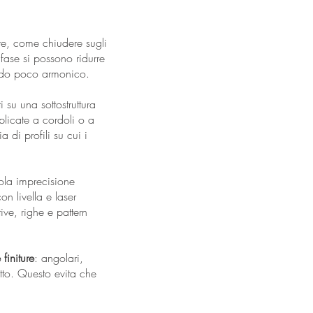
ire, come chiudere sugli
 fase si possono ridurre
 modo poco armonico.
su una sottostruttura
plicate a cordoli o a
 di profili su cui i
ola imprecisione
on livella e laser
ve, righe e pattern
 finiture
: angolari,
etto. Questo evita che