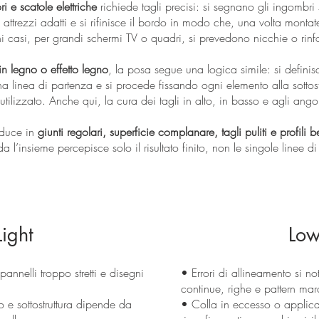
ori e scatole elettriche
richiede tagli precisi: si segnano gli ingombri 
 attrezzi adatti e si rifinisce il bordo in modo che, una volta montate 
uni casi, per grandi schermi TV o quadri, si prevedono nicchie o rinfo
 in legno o effetto legno
, la posa segue una logica simile: si definisc
 una linea di partenza e si procede fissando ogni elemento alla sottost
tilizzato. Anche qui, la cura dei tagli in alto, in basso e agli ango
aduce in
giunti regolari, superficie complanare, tagli puliti e profili b
a l’insieme percepisce solo il risultato finito, non le singole linee 
ight
Low
annelli troppo stretti e disegni
• Errori di allineamento si n
continue, righe e pattern mar
to e sottostruttura dipende da
• Colla in eccesso o applic