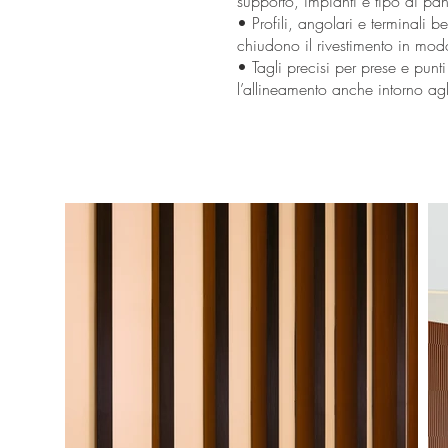
supporto, impianti e tipo di pan
• Profili, angolari e terminali 
chiudono il rivestimento in modo
• Tagli precisi per prese e pun
l’allineamento anche intorno agli