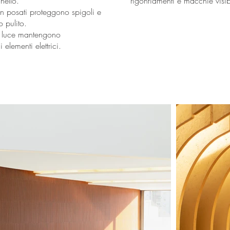
nello.
rigonfiamenti e macchie visibi
ben posati proteggono spigoli e
 pulito.
ti luce mantengono
 elementi elettrici.