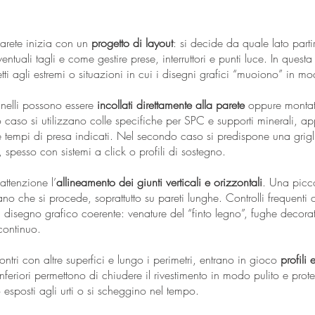
arete inizia con un
progetto di layout
: si decide da quale lato part
ntuali tagli e come gestire prese, interruttori e punti luce. In questa
etti agli estremi o situazioni in cui i disegni grafici “muoiono” in
nelli possono essere
incollati direttamente alla parete
oppure montati 
o caso si utilizzano colle specifiche per SPC e supporti minerali, ap
e tempi di presa indicati. Nel secondo caso si predispone una griglia
spesso con sistemi a click o profili di sostegno.
attenzione l’
allineamento dei giunti verticali e orizzontali
. Una picc
no che si procede, soprattutto su pareti lunghe. Controlli frequenti c
disegno grafico coerente: venature del “finto legno”, fughe decorati
continuo.
contri con altre superfici e lungo i perimetri, entrano in gioco
profili e
 inferiori permettono di chiudere il rivestimento in modo pulito e prot
no esposti agli urti o si scheggino nel tempo.