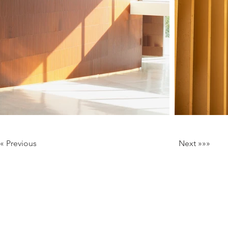
««« Previous
Next »»»
Milan Italy
Mail:
info@lartificio.net
/
commerciale@lartificio.net
/
a