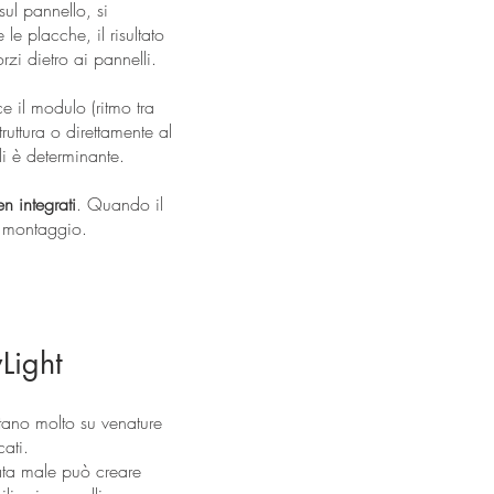
sul pannello, si
le placche, il risultato
rzi dietro ai pannelli.
e il modulo (ritmo tra
ruttura o direttamente al
li è determinante.
en integrati
. Quando il
di montaggio.
Light
otano molto su venature
cati.
ata male può creare