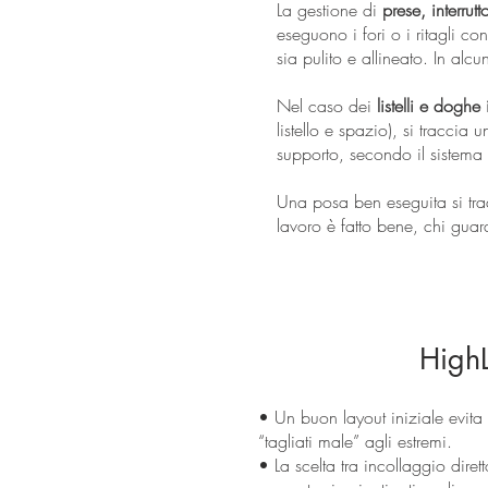
La gestione di
prese, interrutt
eseguono i fori o i ritagli con
sia pulito e allineato. In alc
Nel caso dei
listelli e doghe
listello e spazio), si traccia
supporto, secondo il sistema u
Una posa ben eseguita si tr
lavoro è fatto bene, chi guard
HighL
• Un buon layout iniziale evita p
“tagliati male” agli estremi.
• La scelta tra incollaggio diret