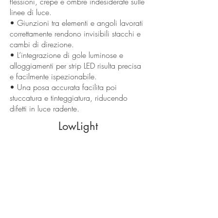
flessioni, crepe e ombre indesiderate sulle
linee di luce.
• Giunzioni tra elementi e angoli lavorati
correttamente rendono invisibili stacchi e
cambi di direzione.
• L’integrazione di gole luminose e
alloggiamenti per strip LED risulta precisa
e facilmente ispezionabile.
• Una posa accurata facilita poi
stuccatura e tinteggiatura, riducendo
difetti in luce radente.
LowLight
• Montaggi frettolosi o senza controlli di
planarità portano a linee storte e ombre
difficili da correggere.
• Giunti non nastrati o poco stuccati si
evidenziano dopo la pittura, soprattutto
con luci perimetrali.