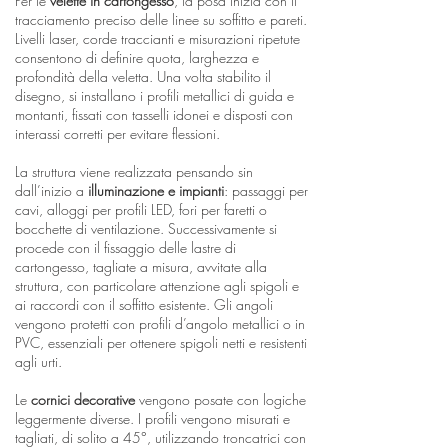
Per le
velette in cartongesso
, la posa inizia con il
tracciamento preciso delle linee su soffitto e pareti.
Livelli laser, corde traccianti e misurazioni ripetute
consentono di definire quota, larghezza e
profondità della veletta. Una volta stabilito il
disegno, si installano i profili metallici di guida e
montanti, fissati con tasselli idonei e disposti con
interassi corretti per evitare flessioni.
La struttura viene realizzata pensando sin
dall’inizio a
illuminazione e impianti
: passaggi per
cavi, alloggi per profili LED, fori per faretti o
bocchette di ventilazione. Successivamente si
procede con il fissaggio delle lastre di
cartongesso, tagliate a misura, avvitate alla
struttura, con particolare attenzione agli spigoli e
ai raccordi con il soffitto esistente. Gli angoli
vengono protetti con profili d’angolo metallici o in
PVC, essenziali per ottenere spigoli netti e resistenti
agli urti.
Le
cornici decorative
vengono posate con logiche
leggermente diverse. I profili vengono misurati e
tagliati, di solito a 45°, utilizzando troncatrici con