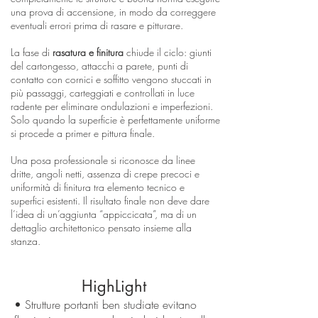
una prova di accensione, in modo da correggere
eventuali errori prima di rasare e pitturare.
La fase di
rasatura e finitura
chiude il ciclo: giunti
del cartongesso, attacchi a parete, punti di
contatto con cornici e soffitto vengono stuccati in
più passaggi, carteggiati e controllati in luce
radente per eliminare ondulazioni e imperfezioni.
Solo quando la superficie è perfettamente uniforme
si procede a primer e pittura finale.
Una posa professionale si riconosce da linee
dritte, angoli netti, assenza di crepe precoci e
uniformità di finitura tra elemento tecnico e
superfici esistenti. Il risultato finale non deve dare
l’idea di un’aggiunta “appiccicata”, ma di un
dettaglio architettonico pensato insieme alla
stanza.
HighLight
• Strutture portanti ben studiate evitano