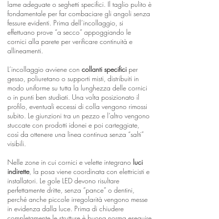
lame adeguate o seghetti specifici. Il taglio pulito è
fondamentale per far combaciare gli angoli senza
fessure evidenti. Prima dell’incollaggio, si
effettuano prove “a secco” appoggiando le
cornici alla parete per verificare continuità e
allineamenti.
L’incollaggio avviene con
collanti specifici
per
gesso, poliuretano o supporti misti, distribuiti in
modo uniforme su tutta la lunghezza delle cornici
o in punti ben studiati. Una volta posizionato il
profilo, eventuali eccessi di colla vengono rimossi
subito. Le giunzioni tra un pezzo e l’altro vengono
stuccate con prodotti idonei e poi carteggiate,
così da ottenere una linea continua senza “salti”
visibili.
Nelle zone in cui cornici e velette integrano
luci
indirette
, la posa viene coordinata con elettricisti e
installatori. Le gole LED devono risultare
perfettamente dritte, senza “pance” o dentini,
perché anche piccole irregolarità vengono messe
in evidenza dalla luce. Prima di chiudere
completamente le strutture è buona norma eseguire