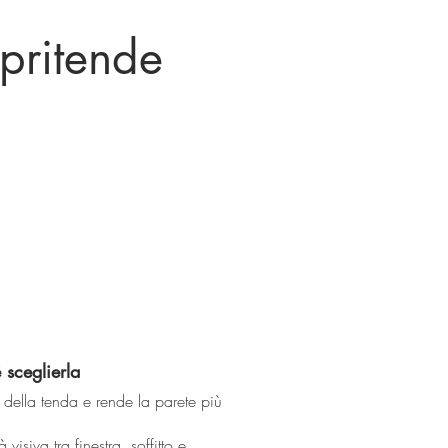
opritende
 sceglierla
della tenda e rende la parete più
visiva tra finestra, soffitto e