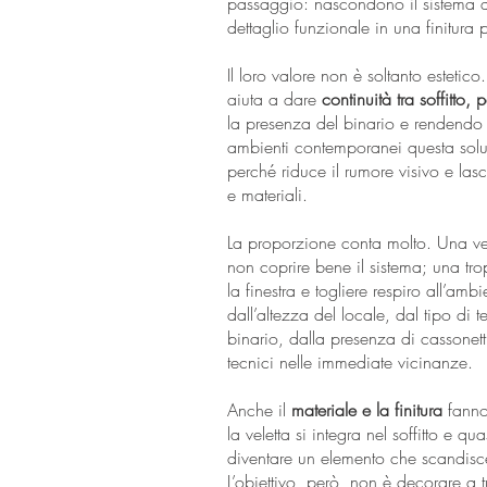
passaggio: nascondono il sistema d
dettaglio funzionale in una finitura 
Il loro valore non è soltanto esteti
aiuta a dare
continuità tra soffitto,
la presenza del binario e rendendo 
ambienti contemporanei questa solu
perché riduce il rumore visivo e las
e materiali.
La proporzione conta molto. Una vel
non coprire bene il sistema; una tr
la finestra e togliere respiro all’amb
dall’altezza del locale, dal tipo di 
binario, dalla presenza di cassonetti
tecnici nelle immediate vicinanze.
Anche il
materiale e la finitura
fanno 
la veletta si integra nel soffitto e q
diventare un elemento che scandisc
L’obiettivo, però, non è decorare a tu