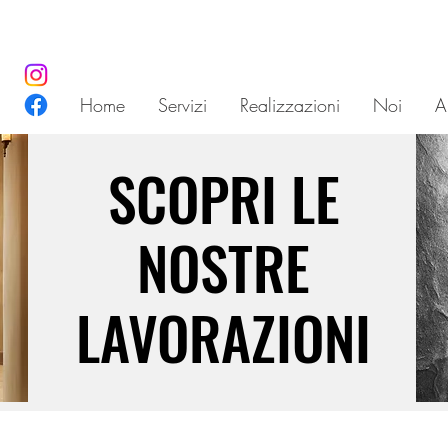
Home
Servizi
Realizzazioni
Noi
Ar
SCOPRI LE
SCOPRI LE
NOSTRE
NOSTRE
LAVORAZIONI
LAVORAZIONI