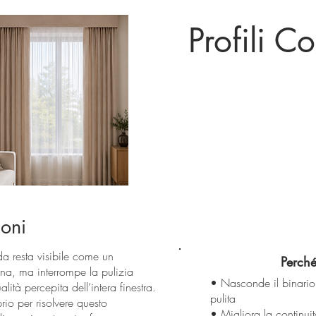
Profili C
ioni
nda resta visibile come un
Perché
na, ma interrompe la pulizia
• Nasconde il binario 
ità percepita dell’intera finestra.
pulita
io per risolvere questo
• Migliora la continuità 