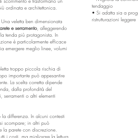
i scorrimento e trasformano un
tendaggio
più ordinata e architettonica.
• Si adatta sia a prog
ristrutturazioni leggere
co. Una veletta ben dimensionata
 parete e serramento
, alleggerendo
la tenda più protagonista. In
zione è particolarmente efficace
cia emergere meglio linee, volumi
etta troppo piccola rischia di
oppo importante può appesantire
iente. La scelta corretta dipende
tenda, dalla profondità del
, serramenti o altri elementi
la differenza. In alcuni contesti
uasi scompare; in altri può
e la parete con discrezione.
tti i costi, ma migliorare la lettura