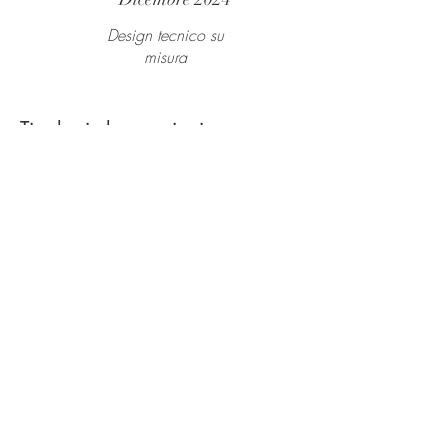
Design tecnico su
misura
Tipologie lavorazioni
Soluzioni tecniche
Elementi tecnici su misura
Progettiamo elementi tecnici che diventano
veri dettagli di design, dal modello 3D alla
prototipazione in stampa 3D, fino alla
realizzazione in diversi materiali,
verniciatura e montaggio.
Decorazioni e finiture Finiture d’Interni
Decorazioni