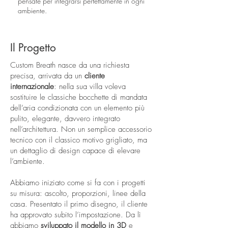
pensate per integrarsi perfettamente in ogni
ambiente.
Il Progetto
Custom Breath nasce da una richiesta
precisa, arrivata da un
cliente
internazionale
: nella sua villa voleva
sostituire le classiche bocchette di mandata
dell’aria condizionata con un elemento più
pulito, elegante, davvero integrato
nell’architettura. Non un semplice accessorio
tecnico con il classico motivo grigliato, ma
un dettaglio di design capace di elevare
l’ambiente.
Abbiamo iniziato come si fa con i progetti
su misura: ascolto, proporzioni, linee della
casa. Presentato il primo disegno, il cliente
ha approvato subito l’impostazione. Da lì
abbiamo
sviluppato il modello in
3D
e