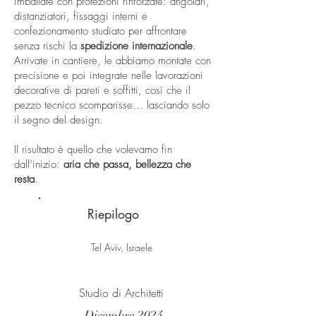
imballate con protezioni rinforzate: angolari,
distanziatori, fissaggi interni e
confezionamento studiato per affrontare
senza rischi la
spedizione internazionale
.
Arrivate in cantiere, le abbiamo montate con
precisione e poi integrate nelle lavorazioni
decorative di pareti e soffitti, così che il
pezzo tecnico scomparisse… lasciando solo
il segno del design.
Il risultato è quello che volevamo fin
dall’inizio:
aria che passa, bellezza che
resta
.
Riepilogo
Tel Aviv, Israele
Studio di Architetti
Dicembre 2024