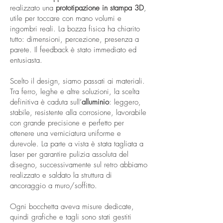
realizzato una
prototipazione in stampa 3D
,
utile per toccare con mano volumi e
ingombri reali. La bozza fisica ha chiarito
tutto: dimensioni, percezione, presenza a
parete. Il feedback è stato immediato ed
entusiasta.
Scelto il design, siamo passati ai materiali.
Tra ferro, leghe e altre soluzioni, la scelta
definitiva è caduta sull’
alluminio
: leggero,
stabile, resistente alla corrosione, lavorabile
con grande precisione e perfetto per
ottenere una verniciatura uniforme e
durevole. La parte a vista è stata tagliata a
laser per garantire pulizia assoluta del
disegno, successivamente sul retro abbiamo
realizzato e saldato la struttura di
ancoraggio a muro/soffitto.
Ogni bocchetta aveva misure dedicate,
quindi grafiche e tagli sono stati gestiti