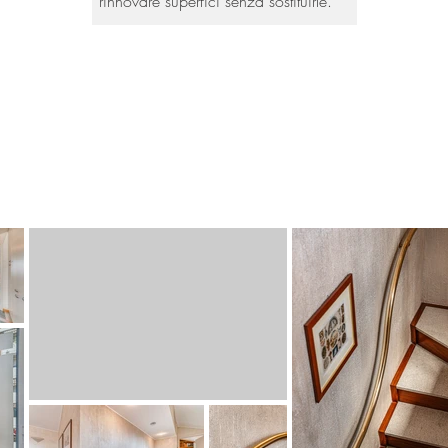
rinnovare superfici senza sostituirle.