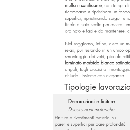
muffa
e
sanificante
, con tempi di
ricomparsa e ripristinare un fond
superfici, ripristinando spigoli e 
finale è stata scelta per essere lum
ordinato e facile da mantenere, c
Nel soggiorno, infine, c’era un 
relax, pur restando in un unico o
smontaggio dei vetri, piccole retti
laminato morbido bianco satinat
angoli, tagli precisi e rimontaggio
chiude l’insieme con eleganza.
Tipologie lavorazio
Decorazioni e finiture
Decorazioni materiche
Finiture e rivestimenti materici su
pareti e superfici per dare profondità