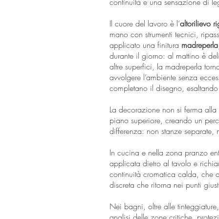
continuità e una sensazione di l
Il cuore del lavoro è l’
altorilievo r
mano con strumenti tecnici, ripas
applicato una finitura
madreperla
durante il giorno: al mattino è de
altre superfici, la madreperla tor
avvolgere l’ambiente senza eccessi
completano il disegno, esaltando t
La decorazione non si ferma alla 
piano superiore, creando un perco
differenza: non stanze separate,
In cucina e nella zona pranzo e
applicata dietro al tavolo e richiam
continuità cromatica calda, che d
discreta che ritorna nei punti giust
Nei bagni, oltre alle tinteggiatu
analisi delle zone critiche, prot