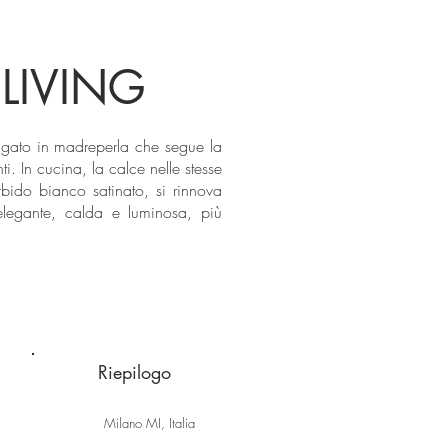
LIVING
 rigato in madreperla che segue la
i. In cucina, la calce nelle stesse
orbido bianco satinato, si rinnova
 elegante, calda e luminosa, più
Riepilogo
Milano MI, Italia