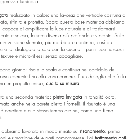
eggerezza luminosa.
igato
realizzato in calce: una lavorazione verticale costruita a
sata, rifinita e protetta. Sopra questa base materica abbiamo
, capace di amplificare la luce naturale e di trasformarsi
licata e setosa, la sera diventa più profonda e vibrante. Sulle
na in versione sfumata, più morbida e continua, così da
 e far dialogare la sala con la cucina. I punti luce nascosti
exture e micro-riflessi senza abbagliare.
zona giorno: risale la scala e continua nel corridoio del
rso coerente fino alla zona camere. È un dettaglio che fa la
 ma un progetto unico,
cucito su misura
.
ntra una seconda materia:
pietra levigata
in tonalità ocra,
ata anche nella parete dietro i fornelli. Il risultato è una
à carattere e allo stesso tempo ordine, come una firma
i.
re, abbiamo lavorato in modo mirato sul
risanamento
: prima
ezioni e rimozione delle parti compromesse. Poi
trattamento anti-