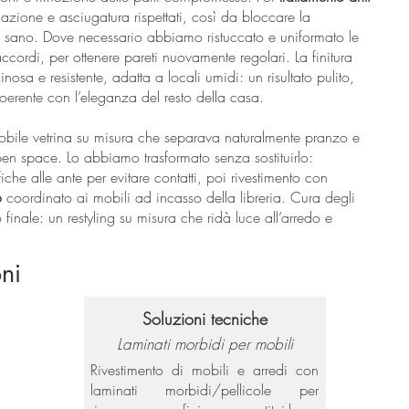
 azione e asciugatura rispettati, così da bloccare la
o sano. Dove necessario abbiamo ristuccato e uniformato le
raccordi, per ottenere pareti nuovamente regolari. La finitura
inosa e resistente, adatta a locali umidi: un risultato pulito,
oerente con l’eleganza del resto della casa.
mobile vetrina su misura che separava naturalmente pranzo e
pen space. Lo abbiamo trasformato senza sostituirlo:
fiche alle ante per evitare contatti, poi rivestimento con
o
coordinato ai mobili ad incasso della libreria. Cura degli
 finale: un restyling su misura che ridà luce all’arredo e
ni
Soluzioni tecniche
Laminati morbidi per mobili
Rivestimento di mobili e arredi con
laminati morbidi/pellicole per