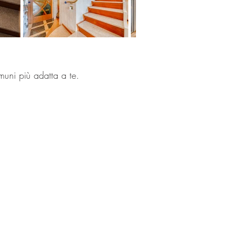
omuni più adatta a te.
mministrazione@lartificio.net
nsultare: