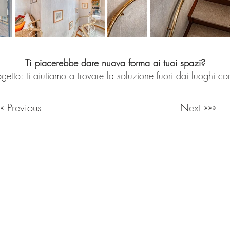
Ti piacerebbe dare nuova forma ai tuoi spazi?
getto: ti aiutiamo a trovare la soluzione fuori dai luoghi c
««« Previous
Next »»»
Milan Italy
Mail:
info@lartificio.net
/
commerciale@lartificio.net
/
a
Lavora con Noi
Riproduzione dei contenuti riservata, per info e crediti co
© 2026 by Lartificio