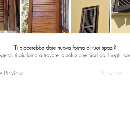
Ti piacerebbe dare nuova forma ai tuoi spazi?
getto: ti aiutiamo a trovare la soluzione fuori dai luoghi c
««« Previous
Next »»»
Milan Italy
Mail:
info@lartificio.net
/
commerciale@lartificio.net
/
a
Lavora con Noi