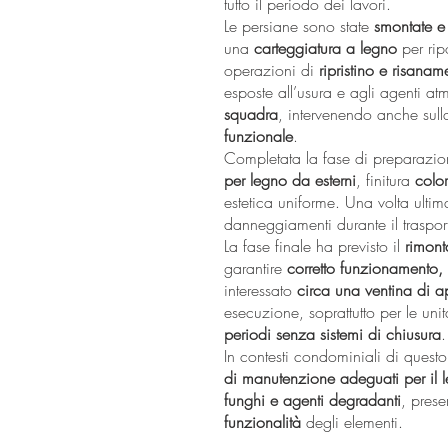
tutto il periodo dei lavori.
Le persiane sono state
smontate e 
una
carteggiatura a legno
per ripo
operazioni di
ripristino e risanam
esposte all’usura e agli agenti atm
squadra
, intervenendo anche sul
funzionale
.
Completata la fase di preparazio
per legno da esterni
, finitura
colo
estetica uniforme. Una volta ultim
danneggiamenti durante il trasport
La fase finale ha previsto il
rimont
garantire
corretto funzionamento,
interessato
circa una ventina di a
esecuzione, soprattutto per le un
periodi senza sistemi di chiusura
.
In contesti condominiali di questo
di manutenzione adeguati per il 
funghi e agenti degradanti
, pres
funzionalità
degli elementi.