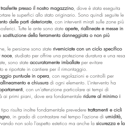
trasferite presso il nostro magazzino
, dove è stata eseguita
rtare le superfici allo stato originario. Sono quindi seguite le
ento delle parti deteriorate
, con interventi mirati sulle zone più
osferici. Tutte le ante sono state
aperte, riallineate e messe in
la
sostituzione della ferramenta danneggiata o non più
ne, le persiane sono state
riverniciate con un ciclo specifico
r noce
, studiato per offrire una protezione duratura e una resa
ate, sono state
accuratamente imballate
per evitare
o e riportate in cantiere per il rimontaggio.
aggio puntuale in opera
, con regolazioni e controlli per
 allineamento e chiusura
di ogni elemento. L’intervento ha
ppartamenti
, con un’attenzione particolare ai tempi di
ità ai primi piani, dove era fondamentale
ridurre al minimo i
 tipo risulta inoltre fondamentale prevedere
trattamenti e cicli
legno
, in grado di contrastare nel tempo l’azione di
umidità,
ervando non solo l’aspetto estetico ma anche la
sicurezza e la